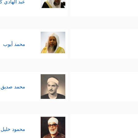
عبد الهادي ك
محمد أيوب
محمد صديق 
محمود خليل 