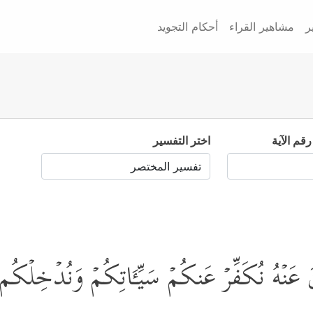
ر
مشاهير القراء
أحكام التجويد
رقم الآية
اختر التفسير
هَوۡنَ عَنۡهُ نُكَفِّرۡ عَنكُمۡ سَیِّـَٔاتِكُمۡ وَنُدۡخِلۡ