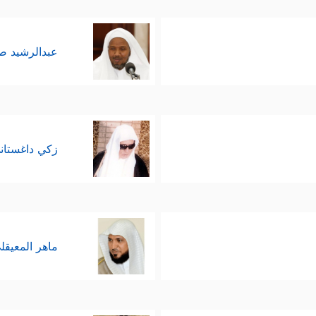
عبدالرشيد 
زكي داغستان
ماهر المعيقل