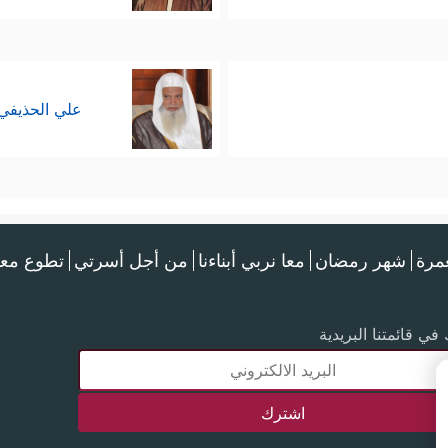
علي الحذيفي
عمرة
شهر رمضان
معا نربي أبناءنا
من أجل أسرتي
تطوع معن
في قائمتنا البريدية