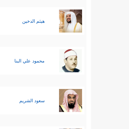
هيثم الدخين
محمود علي البنا
سعود الشريم