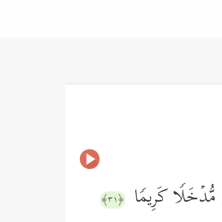
كُم مُّدۡخَلࣰا كَرِیمࣰا
﴿٣١﴾