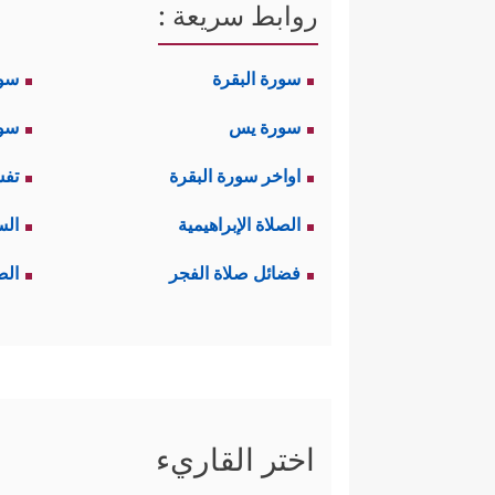
روابط سريعة :
سورة البقرة
سو
سورة يس
سور
اواخر سورة البقرة
تفس
الصلاة الإبراهيمية
الس
فضائل صلاة الفجر
الص
اختر القاريء