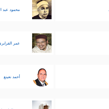
محمود عبد ا
عمر القزابري
أحمد نعينع