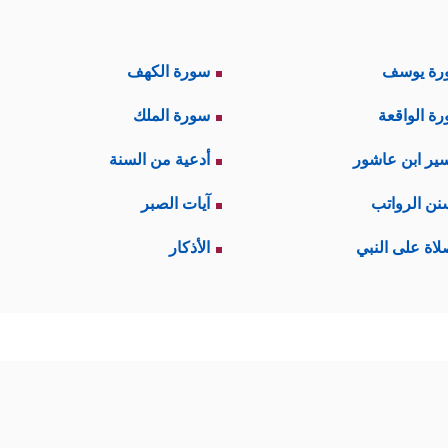
رة يوسف
سورة الكهف
ة الواقعة
سورة الملك
ير ابن عاشور
أدعية من السنة
نن الرواتب
آيات الصبر
لاة على النبي
الأذكار