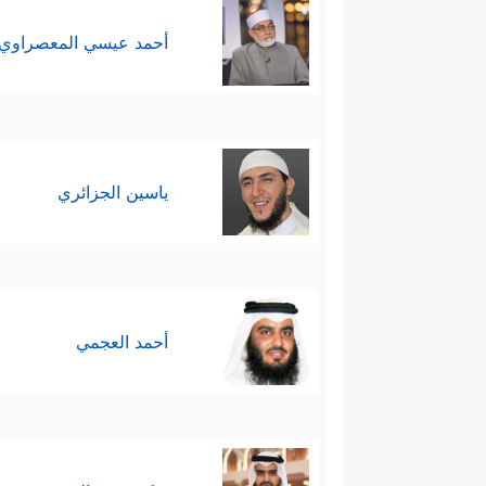
أحمد عيسي المعصراوي
ياسين الجزائري
أحمد العجمي