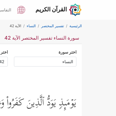
القرآن الكريم
التفاسي
الرئيسية
تفسير المختصر
النساء
الآية 42
سورة النساء تفسير المختصر الآية 42
اختر سورة
اختر 
یَوۡمَىِٕذࣲ یَوَدُّ ٱلَّذِینَ كَفَرُواْ