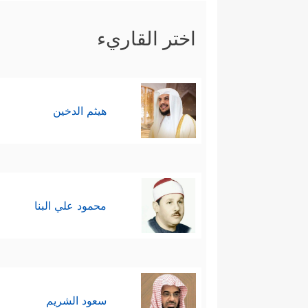
اختر القاريء
هيثم الدخين
محمود علي البنا
سعود الشريم