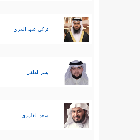
تركي عبيد المري
بشر لطفي
سعد الغامدي