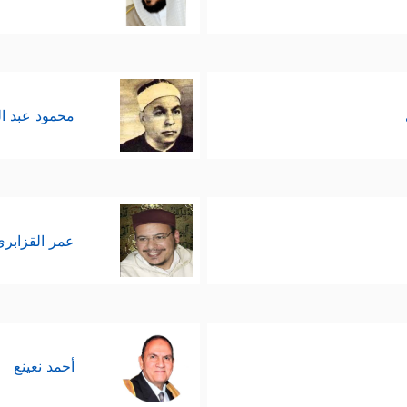
محمود عبد ا
عمر القزابري
أحمد نعينع