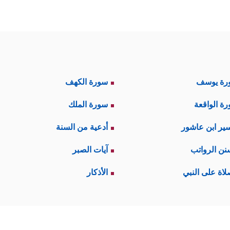
رة يوسف
سورة الكهف
ة الواقعة
سورة الملك
ير ابن عاشور
أدعية من السنة
نن الرواتب
آيات الصبر
لاة على النبي
الأذكار