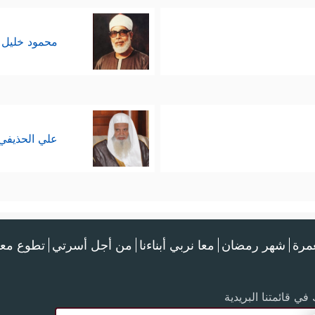
محمود خليل 
علي الحذيفي
عمرة
شهر رمضان
معا نربي أبناءنا
من أجل أسرتي
تطوع معن
في قائمتنا البريدية