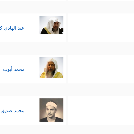
عبد الهادي ك
محمد أيوب
محمد صديق 