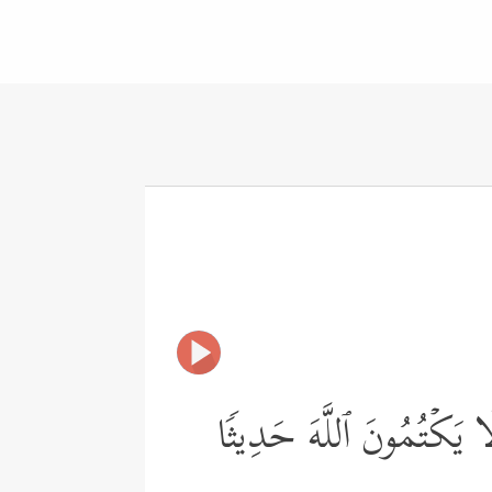
لَا یَكۡتُمُونَ ٱللَّهَ حَدِیثࣰا