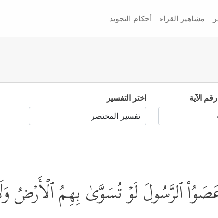
ر
مشاهير القراء
أحكام التجويد
رقم الآية
اختر التفسير
 وَعَصَوُاْ ٱلرَّسُولَ لَوۡ تُسَوَّىٰ بِهِمُ ٱلۡأَرۡضُ وَ