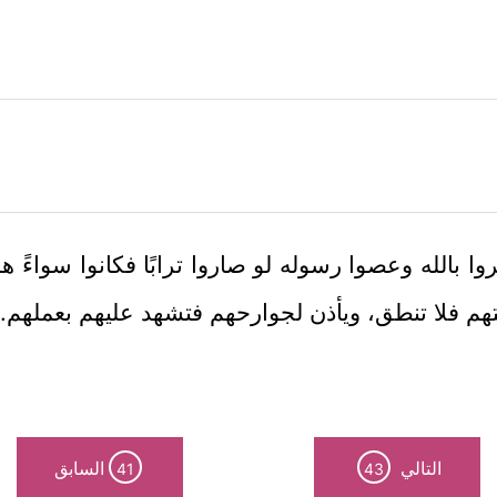
ا بالله وعصوا رسوله لو صاروا ترابًا فكانوا سواءً هم
تهم فلا تنطق، ويأذن لجوارحهم فتشهد عليهم بعملهم.
التالي
السابق
41
43