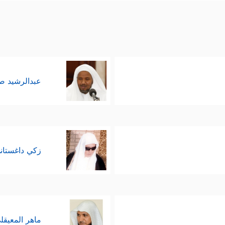
عبدالرشيد 
زكي داغستان
ماهر المعيقل