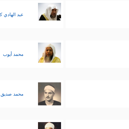
عبد الهادي ك
محمد أيوب
محمد صديق 