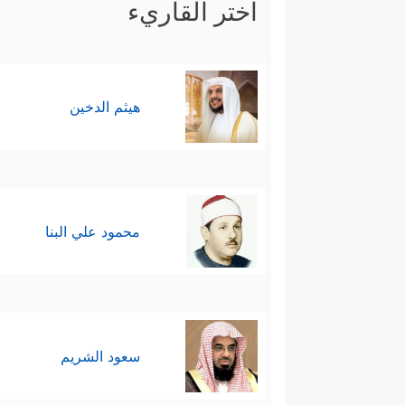
اختر القاريء
هيثم الدخين
محمود علي البنا
سعود الشريم