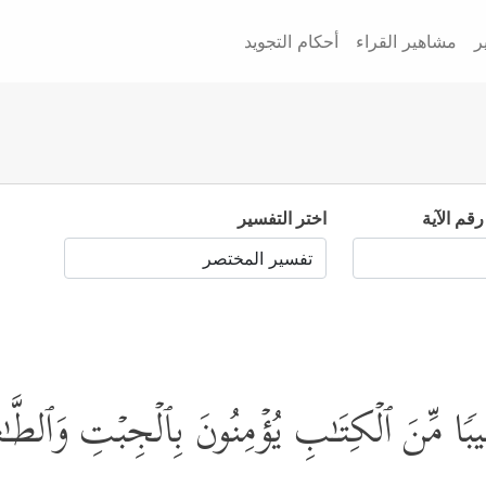
ر
مشاهير القراء
أحكام التجويد
رقم الآية
اختر التفسير
َصِیبࣰا مِّنَ ٱلۡكِتَـٰبِ یُؤۡمِنُونَ بِٱلۡجِبۡتِ وَٱلطَّـ