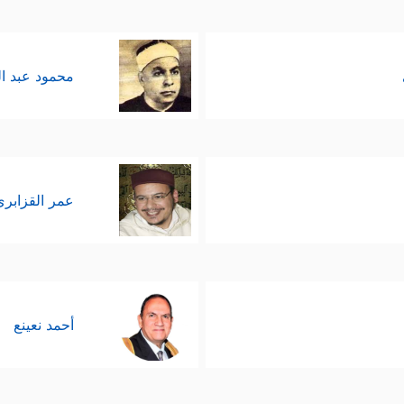
محمود عبد ا
عمر القزابري
أحمد نعينع