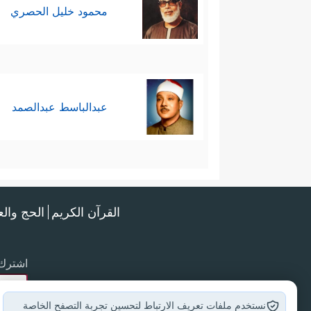
محمود خليل الحصري
عبدالباسط عبدالصمد
القرآن الكريم
الحج وال
اشترك 
نستخدم ملفات تعريف الارتباط لتحسين تجربة التصفح الخاصة