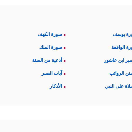
رة يوسف
سورة الكهف
ة الواقعة
سورة الملك
ير ابن عاشور
أدعية من السنة
نن الرواتب
آيات الصبر
لاة على النبي
الأذكار