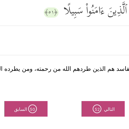
 ٱلَّذِینَ ءَامَنُواْ سَبِیلًا
﴿٥١﴾
لفاسد هم الذين طردهم الله من رحمته، ومن يطرده الله
التالي
السابق
50
52