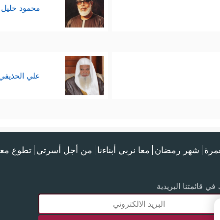
محمود خليل 
علي الحذيفي
عمرة
شهر رمضان
معا نربي أبناءنا
من أجل أسرتي
تطوع معن
في قائمتنا البريدية