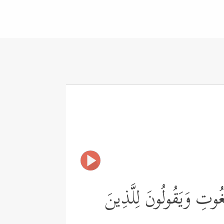
ٰغُوتِ وَیَقُولُونَ لِلَّذِینَ