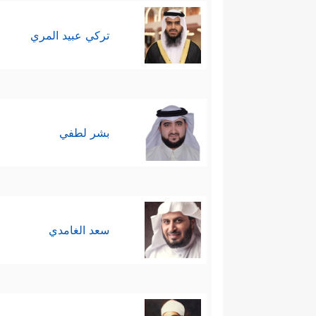
تركي عبيد المري
بشر لطفي
سعد الغامدي