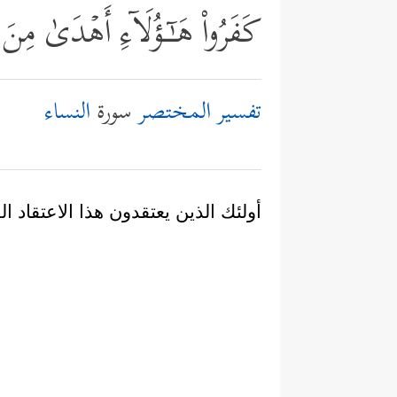
كَفَرُواْ هَـٰۤـؤُلَاۤءِ أَهۡدَىٰ مِنَ
تفسير المختصر
سورة
النساء
أولئك الذين يعتقدون هذا الاعتقاد ا