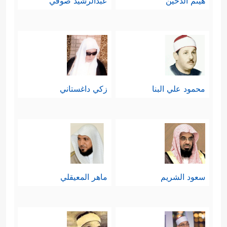
هيثم الدخين
عبدالرشيد صوفي
محمود علي البنا
زكي داغستاني
سعود الشريم
ماهر المعيقلي