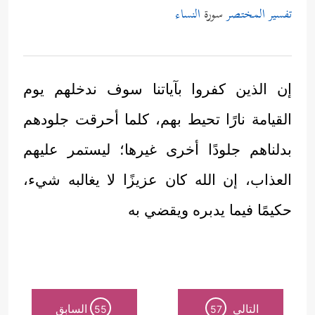
تفسير المختصر
سورة
النساء
إن الذين كفروا بآياتنا سوف ندخلهم يوم
القيامة نارًا تحيط بهم، كلما أحرقت جلودهم
بدلناهم جلودًا أخرى غيرها؛ ليستمر عليهم
العذاب، إن الله كان عزيزًا لا يغالبه شيء،
حكيمًا فيما يدبره ويقضي به
التالي
السابق
55
57