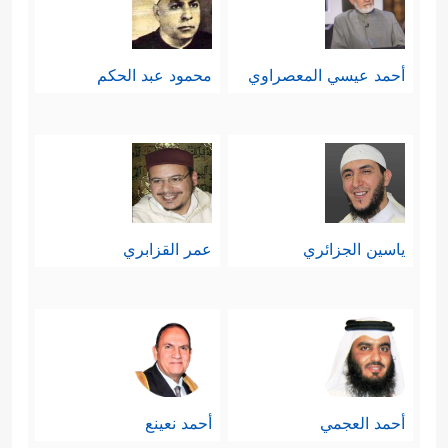
أحمد عيسي المعصراوي
محمود عبد الحكم
ياسين الجزائري
عمر القزابري
أحمد العجمي
أحمد نعينع