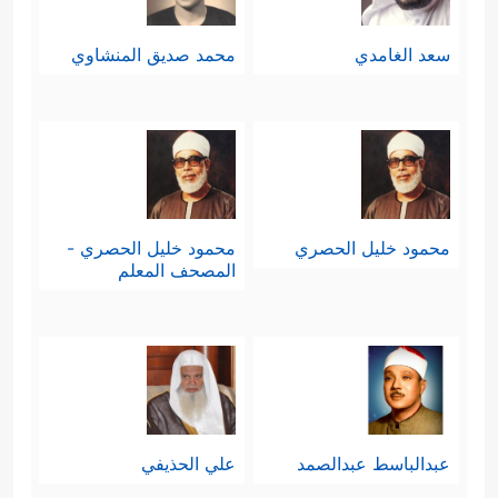
سعد الغامدي
محمد صديق المنشاوي
محمود خليل الحصري
محمود خليل الحصري -
المصحف المعلم
عبدالباسط عبدالصمد
علي الحذيفي