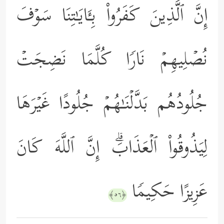
إِنَّ ٱلَّذِینَ كَفَرُواْ بِـَٔایَـٰتِنَا سَوۡفَ
نُصۡلِیهِمۡ نَارࣰا كُلَّمَا نَضِجَتۡ
جُلُودُهُم بَدَّلۡنَـٰهُمۡ جُلُودًا غَیۡرَهَا
لِیَذُوقُواْ ٱلۡعَذَابَۗ إِنَّ ٱللَّهَ كَانَ
عَزِیزًا حَكِیمࣰا
﴿٥٦﴾