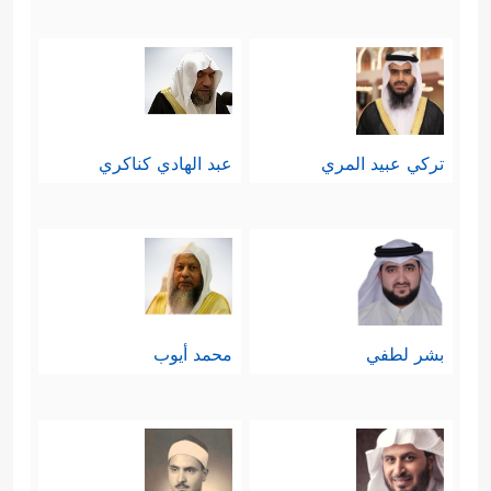
تركي عبيد المري
عبد الهادي كناكري
بشر لطفي
محمد أيوب