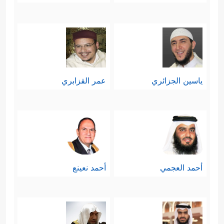
ياسين الجزائري
عمر القزابري
أحمد العجمي
أحمد نعينع