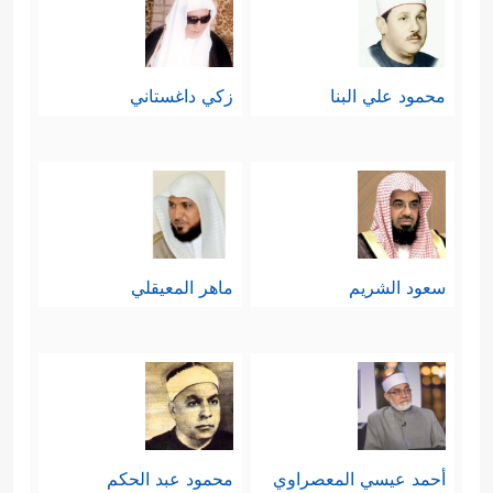
محمود علي البنا
زكي داغستاني
سعود الشريم
ماهر المعيقلي
أحمد عيسي المعصراوي
محمود عبد الحكم