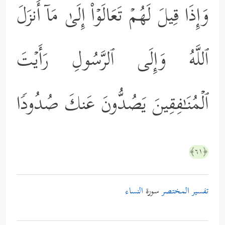
وَإِذَا قِیلَ لَهُمۡ تَعَالَوۡاْ إِلَىٰ مَاۤ أَنزَلَ
ٱللَّهُ وَإِلَى ٱلرَّسُولِ رَأَیۡتَ
ٱلۡمُنَـٰفِقِینَ یَصُدُّونَ عَنكَ صُدُودࣰا
﴿٦١﴾
تفسير المختصر
سورة
النساء