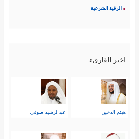
الرقية الشرعية
اختر القاريء
هيثم الدخين
عبدالرشيد صوفي