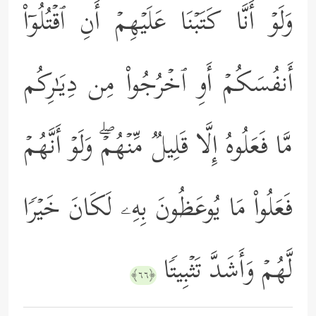
وَلَوۡ أَنَّا كَتَبۡنَا عَلَیۡهِمۡ أَنِ ٱقۡتُلُوۤاْ
أَنفُسَكُمۡ أَوِ ٱخۡرُجُواْ مِن دِیَـٰرِكُم
مَّا فَعَلُوهُ إِلَّا قَلِیلࣱ مِّنۡهُمۡۖ وَلَوۡ أَنَّهُمۡ
فَعَلُواْ مَا یُوعَظُونَ بِهِۦ لَكَانَ خَیۡرࣰا
لَّهُمۡ وَأَشَدَّ تَثۡبِیتࣰا
﴿٦٦﴾