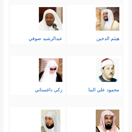
هيثم الدخين
عبدالرشيد صوفي
محمود علي البنا
زكي داغستاني