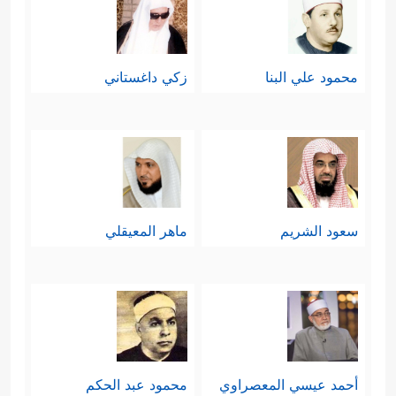
محمود علي البنا
زكي داغستاني
سعود الشريم
ماهر المعيقلي
أحمد عيسي المعصراوي
محمود عبد الحكم