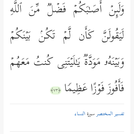
وَلَىِٕنۡ أَصَـٰبَكُمۡ فَضۡلࣱ مِّنَ ٱللَّهِ
لَیَقُولَنَّ كَأَن لَّمۡ تَكُنۢ بَیۡنَكُمۡ
وَبَیۡنَهُۥ مَوَدَّةࣱ یَـٰلَیۡتَنِی كُنتُ مَعَهُمۡ
فَأَفُوزَ فَوۡزًا عَظِیمࣰا
﴿٧٣﴾
تفسير المختصر
سورة
النساء