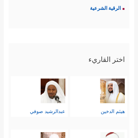
الرقية الشرعية
اختر القاريء
هيثم الدخين
عبدالرشيد صوفي