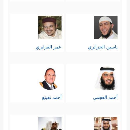
ياسين الجزائري
عمر القزابري
أحمد العجمي
أحمد نعينع