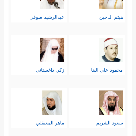
هيثم الدخين
عبدالرشيد صوفي
محمود علي البنا
زكي داغستاني
سعود الشريم
ماهر المعيقلي