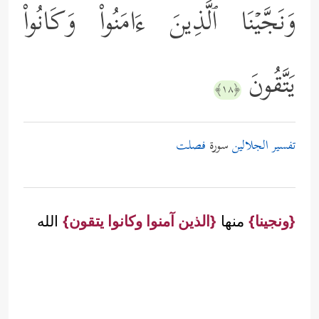
وَنَجَّیۡنَا ٱلَّذِینَ ءَامَنُواْ وَكَانُواْ
یَتَّقُونَ
﴿١٨﴾
تفسير الجلالين
سورة
فصلت
{ونجينا}
منها
{الذين آمنوا وكانوا يتقون}
الله