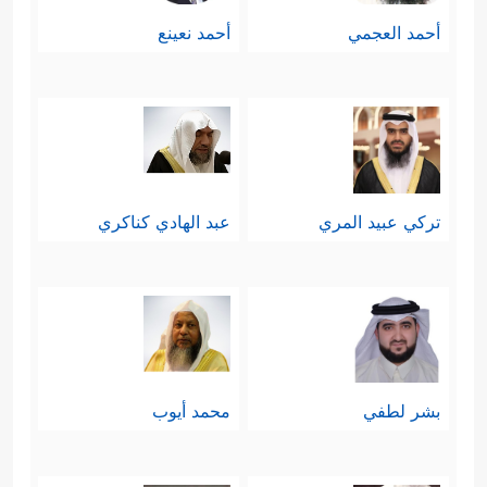
أحمد العجمي
أحمد نعينع
تركي عبيد المري
عبد الهادي كناكري
بشر لطفي
محمد أيوب