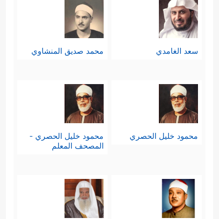
سعد الغامدي
محمد صديق المنشاوي
محمود خليل الحصري
محمود خليل الحصري -
المصحف المعلم