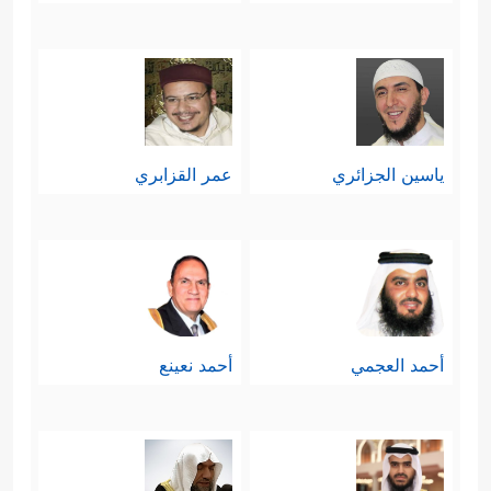
ياسين الجزائري
عمر القزابري
أحمد العجمي
أحمد نعينع