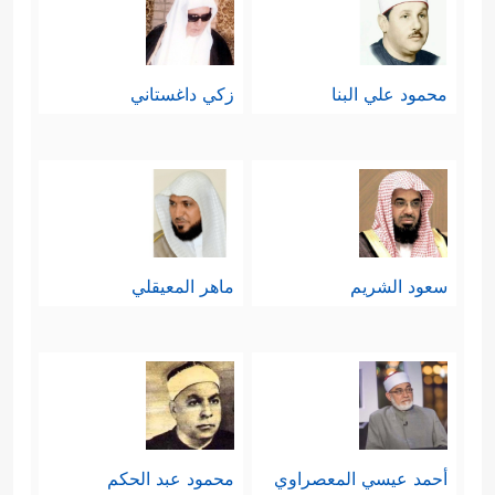
محمود علي البنا
زكي داغستاني
سعود الشريم
ماهر المعيقلي
أحمد عيسي المعصراوي
محمود عبد الحكم