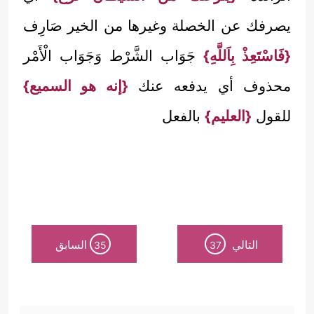
يصرفك عن الخصلة وغيرها من الخير صَارِف
{فَاسْتَعِذْ بِاَللَّهِ}
جَوَاب الشَّرْط وَجَوَاب الْأَمْر
محذوف أي يدفعه عنك
{إنه هو السميع}
للقول
{العليم}
بالفعل
التالي
السابق
35
37