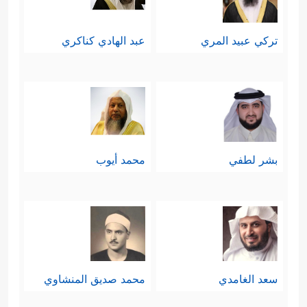
تركي عبيد المري
عبد الهادي كناكري
بشر لطفي
محمد أيوب
سعد الغامدي
محمد صديق المنشاوي