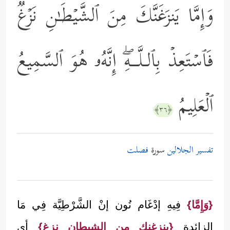
وَإِمَّا یَنزَغَنَّكَ مِنَ ٱلشَّیۡطَـٰنِ نَزۡغࣱ
فَٱسۡتَعِذۡ بِٱلـلَّــهِۖ إِنَّهُۥ هُوَ ٱلسَّمِیعُ
ٱلۡعَلِیمُ
﴿٣٦﴾
تفسير الجلالين
سورة
فصلت
{وَإِمَّا}
فِيهِ إدْغَام نُون إنْ الشَّرْطِيَّة فِي مَا
الزائدة
{ينزغنك من الشيطان نزغ}
أي