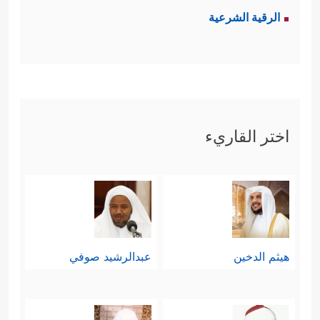
الرقية الشرعية
اختر القاريء
هيثم الدخين
عبدالرشيد صوفي