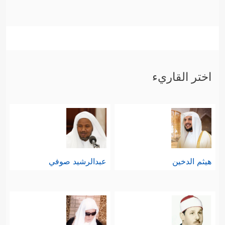
اختر القاريء
هيثم الدخين
عبدالرشيد صوفي