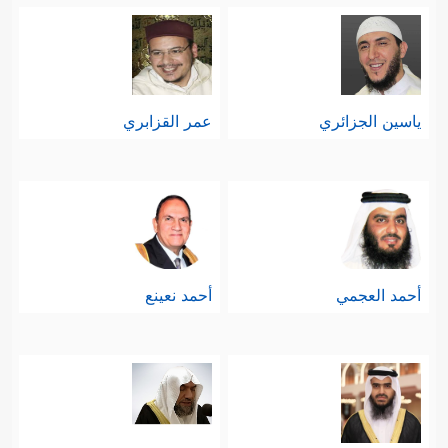
ياسين الجزائري
عمر القزابري
أحمد العجمي
أحمد نعينع