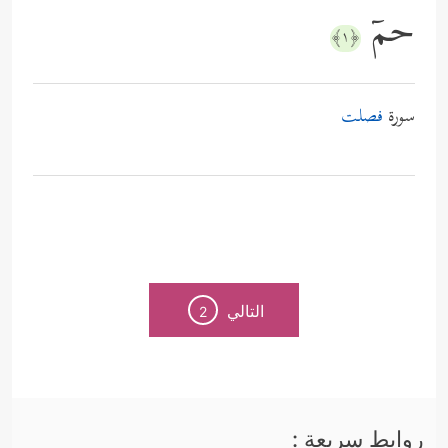
حمۤ
﴿١﴾
سورة
فصلت
التالي
2
روابط سريعة :