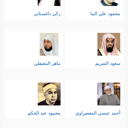
محمود علي البنا
زكي داغستاني
سعود الشريم
ماهر المعيقلي
أحمد عيسي المعصراوي
محمود عبد الحكم