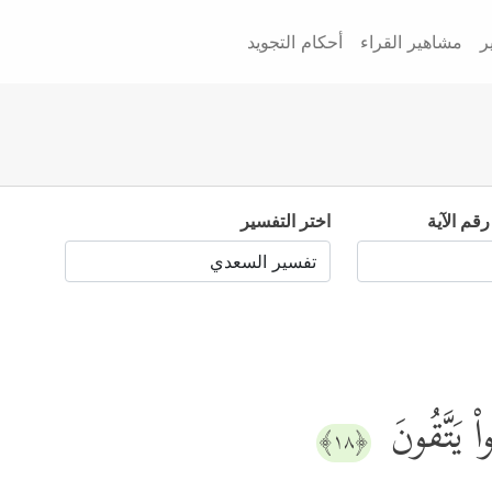
ر
مشاهير القراء
أحكام التجويد
رقم الآية
اختر التفسير
واْ یَتَّقُونَ
﴿١٨﴾