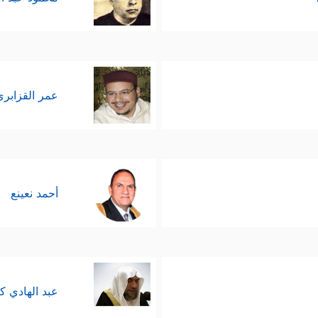
عمر القزابري
أحمد نعينع
عبد الهادي ك