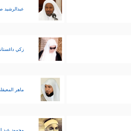
عبدالرشيد 
زكي داغستان
ماهر المعيقل
محمود عبد ا