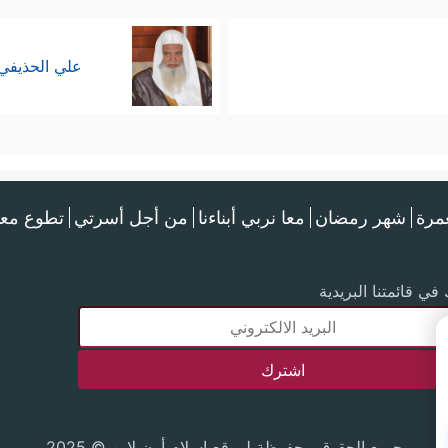
علي الحذيفي
عمرة
شهر رمضان
معا نربي أبناءنا
من أجل أسرتي
تطوع معن
في قائمتنا البريدية
جميع الحقوق محفوظة لموقع إسلام أون لاين © 2025