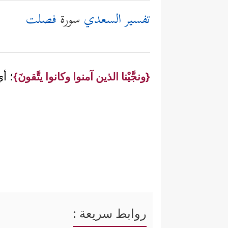
تفسير السعدي
سورة
فصلت
{ونجَّيْنا الذين آمنوا وكانوا يتَّقونَ}
؛ أي
روابط سريعة :