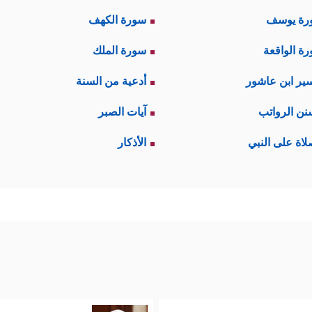
رة يوسف
سورة الكهف
ة الواقعة
سورة الملك
ير ابن عاشور
أدعية من السنة
نن الرواتب
آيات الصبر
لاة على النبي
الأذكار