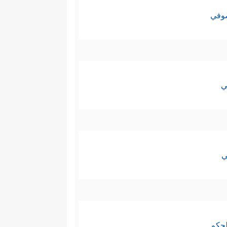
صوفي
ي
ي
لحكم