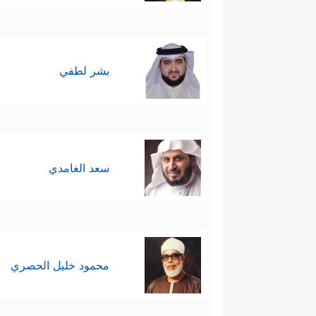
بشر لطفي
سعد الغامدي
محمود خليل الحصري