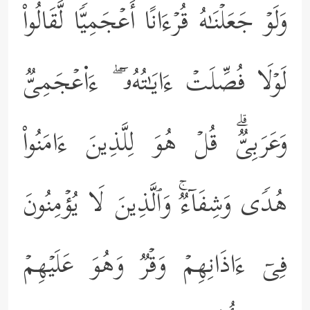
وَلَوۡ جَعَلۡنَـٰهُ قُرۡءَانًا أَعۡجَمِیࣰّا لَّقَالُواْ
لَوۡلَا فُصِّلَتۡ ءَایَـٰتُهُۥۤ ۖ ءَا۬عۡجَمِیࣱّ
وَعَرَبِیࣱّۗ قُلۡ هُوَ لِلَّذِینَ ءَامَنُواْ
هُدࣰى وَشِفَاۤءࣱۚ وَٱلَّذِینَ لَا یُؤۡمِنُونَ
فِیۤ ءَاذَانِهِمۡ وَقۡرࣱ وَهُوَ عَلَیۡهِمۡ