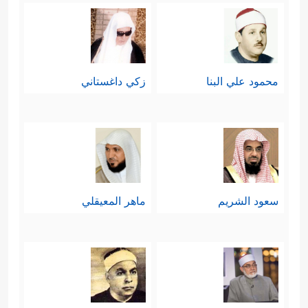
محمود علي البنا
زكي داغستاني
سعود الشريم
ماهر المعيقلي