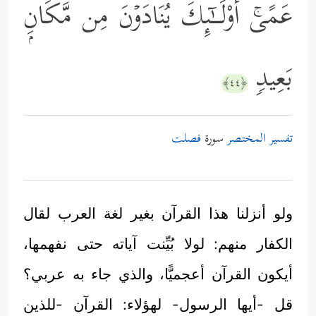
عَمًىۚ أُوْلَــٰۤىِٕكَ یُنَادَوۡنَ مِن مَّكَانِۭ
بَعِیدࣲ
﴿٤٤﴾
تفسير المختصر
سورة
فصلت
ولو أنزلنا هذا القرآن بغير لغة العرب لقال
الكفار منهم: لولا بُيِّنت آياته حتى نفهمها،
أيكون القرآن أعجميًّا، والذي جاء به عربي؟
قل -أيها الرسول- لهؤلاء: القرآن -للذين