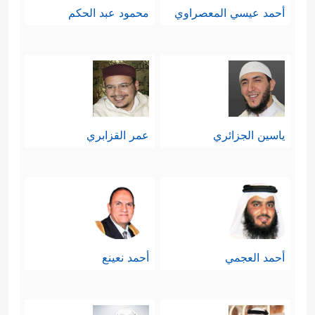
أحمد عيسي المعصراوي
محمود عبد الحكم
ياسين الجزائري
عمر القزابري
أحمد العجمي
أحمد نعينع