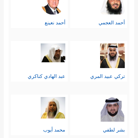
أحمد العجمي
أحمد نعينع
تركي عبيد المري
عبد الهادي كناكري
بشر لطفي
محمد أيوب