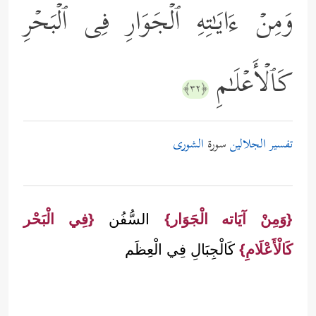
وَمِنۡ ءَایَـٰتِهِ ٱلۡجَوَارِ فِی ٱلۡبَحۡرِ
كَٱلۡأَعۡلَـٰمِ
﴿٣٢﴾
تفسير الجلالين
سورة
الشورى
{وَمِنْ آيَاته الْجَوَار}
السُّفُن
{فِي الْبَحْر
كَالْأَعْلَامِ}
كَالْجِبَالِ فِي الْعِظَم