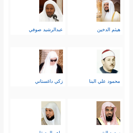
هيثم الدخين
عبدالرشيد صوفي
محمود علي البنا
زكي داغستاني
سعود الشريم
ماهر المعيقلي