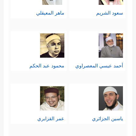
سعود الشريم
ماهر المعيقلي
أحمد عيسي المعصراوي
محمود عبد الحكم
ياسين الجزائري
عمر القزابري