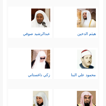
هيثم الدخين
عبدالرشيد صوفي
محمود علي البنا
زكي داغستاني