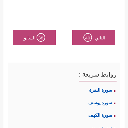
التالي
السابق
38
40
روابط سريعة :
سورة البقرة
سورة يوسف
سورة الكهف
سورة مريم