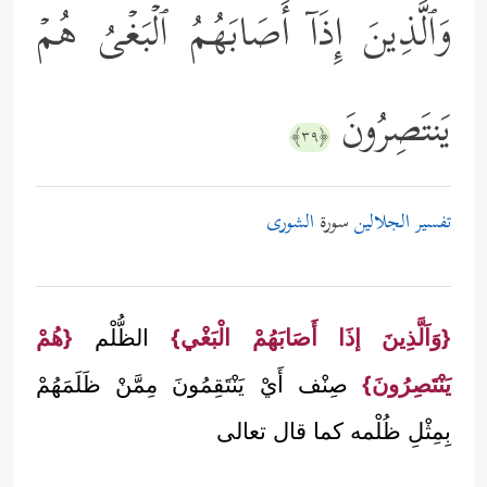
وَٱلَّذِینَ إِذَاۤ أَصَابَهُمُ ٱلۡبَغۡیُ هُمۡ
یَنتَصِرُونَ
﴿٣٩﴾
تفسير الجلالين
سورة
الشورى
{وَاَلَّذِينَ إذَا أَصَابَهُمْ الْبَغْي}
الظُّلْم
{هُمْ
يَنْتَصِرُونَ}
صِنْف أَيْ يَنْتَقِمُونَ مِمَّنْ ظَلَمَهُمْ
بِمِثْلِ ظُلْمه كما قال تعالى