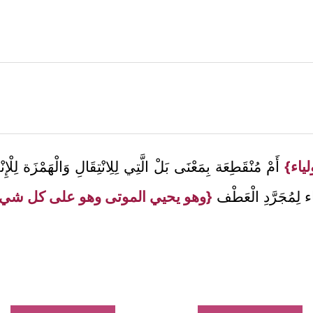
لياء}
أَمْ مُنْقَطِعَة بِمَعْنَى بَلْ الَّتِي لِلِانْتِقَالِ وَالْهَمْزَة لِلْإِن
َاء لِمُجَرَّدِ الْعَطْف
{وهو يحيي الموتى وهو على كل شيء