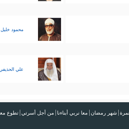
محمود خليل 
علي الحذيفي
عمرة
شهر رمضان
معا نربي أبناءنا
من أجل أسرتي
تطوع معن