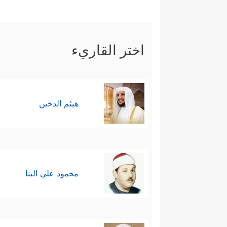
اختر القاريء
هيثم الدخين
محمود علي البنا