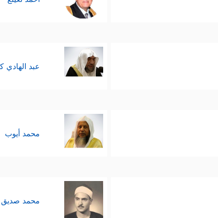
عبد الهادي ك
محمد أيوب
محمد صديق 