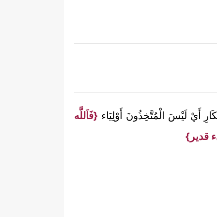
ْكَارِ أَيْ لَيْسَ الْمُتَّخِذُونَ أَوْلِيَاء
{فَاَللَّه
 قدير}