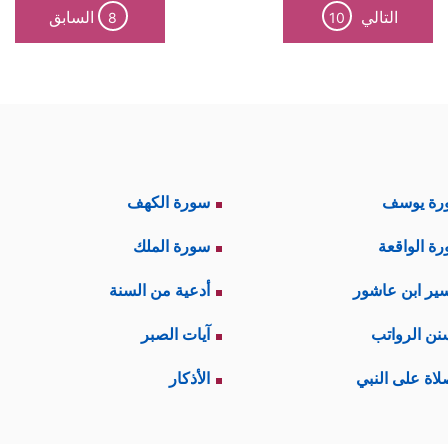
التالي
السابق
8
10
رة يوسف
سورة الكهف
ة الواقعة
سورة الملك
ير ابن عاشور
أدعية من السنة
نن الرواتب
آيات الصبر
لاة على النبي
الأذكار