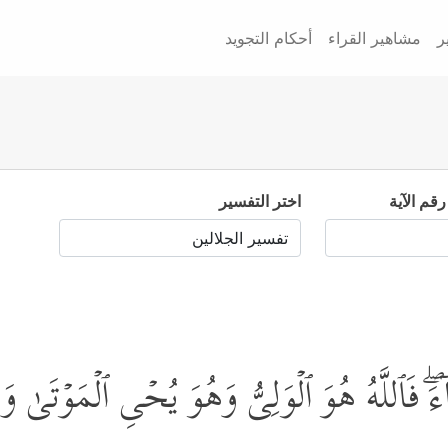
ر
مشاهير القراء
أحكام التجويد
رقم الآية
اختر التفسير
َاۤءَۖ فَٱللَّهُ هُوَ ٱلۡوَلِیُّ وَهُوَ یُحۡیِ ٱلۡمَوۡتَى