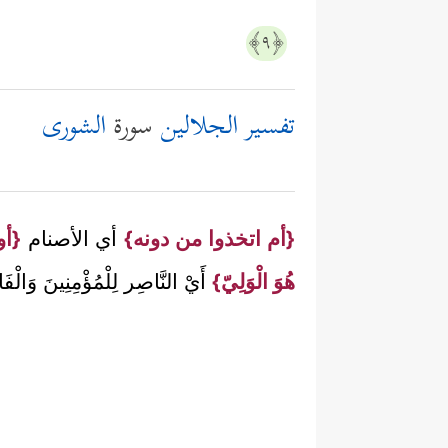
﴿٩﴾
تفسير الجلالين
سورة
الشورى
{أم اتخذوا من دونه}
أي الأصنام
{أو
هُوَ الْوَلِيّ}
أَيْ النَّاصِر لِلْمُؤْمِنِينَ وَالْف