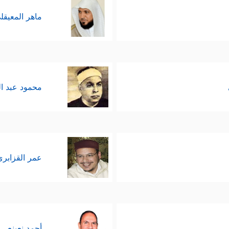
ماهر المعيقل
محمود عبد ا
عمر القزابري
أحمد نعينع