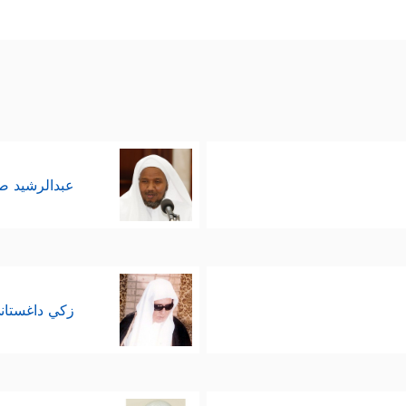
عبدالرشيد 
زكي داغستان