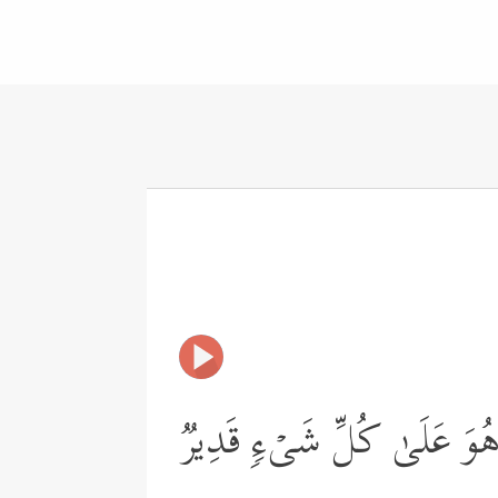
ٰ وَهُوَ عَلَىٰ كُلِّ شَیۡءࣲ قَدِیرࣱ