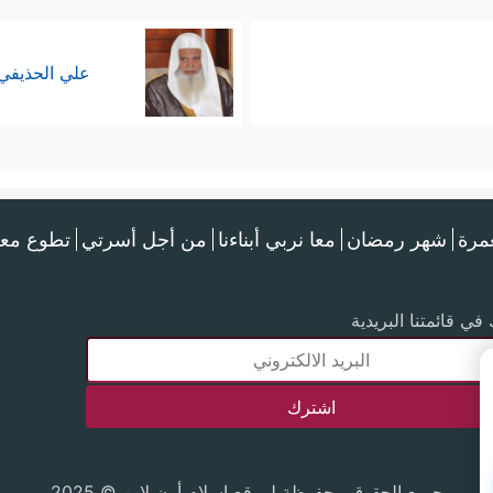
علي الحذيفي
عمرة
شهر رمضان
معا نربي أبناءنا
من أجل أسرتي
تطوع معن
في قائمتنا البريدية
جميع الحقوق محفوظة لموقع إسلام أون لاين © 2025