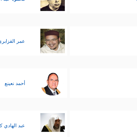
عمر القزابري
أحمد نعينع
عبد الهادي ك