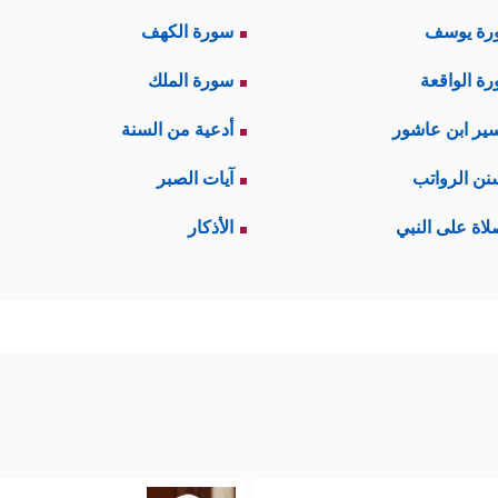
رة يوسف
سورة الكهف
ة الواقعة
سورة الملك
ير ابن عاشور
أدعية من السنة
نن الرواتب
آيات الصبر
لاة على النبي
الأذكار