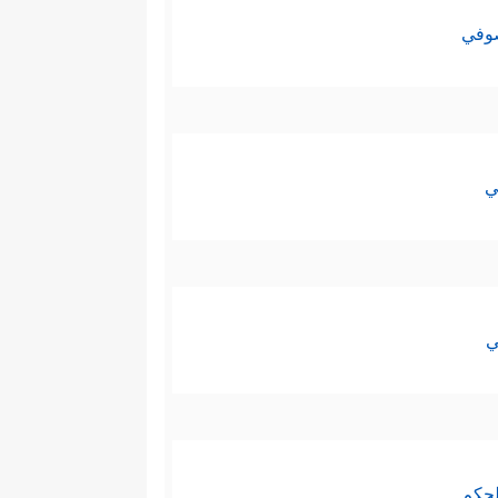
صوفي
ي
ي
لحكم