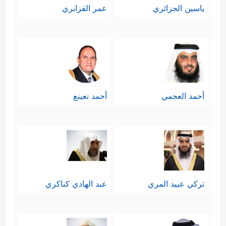
ياسين الجزائري
عمر القزابري
أحمد العجمي
أحمد نعينع
تركي عبيد المري
عبد الهادي كناكري