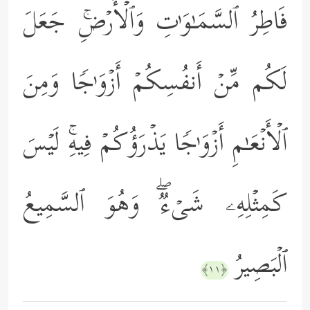
فَاطِرُ ٱلسَّمَـٰوَ ٰ⁠تِ وَٱلۡأَرۡضِۚ جَعَلَ
لَكُم مِّنۡ أَنفُسِكُمۡ أَزۡوَ ٰ⁠جࣰا وَمِنَ
ٱلۡأَنۡعَـٰمِ أَزۡوَ ٰ⁠جࣰا یَذۡرَؤُكُمۡ فِیهِۚ لَیۡسَ
كَمِثۡلِهِۦ شَیۡءࣱۖ وَهُوَ ٱلسَّمِیعُ
ٱلۡبَصِیرُ
﴿١١﴾