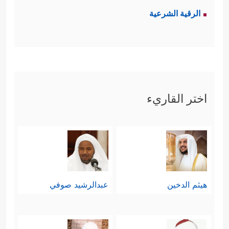
الرقية الشرعية
اختر القاريء
هيثم الدخين
عبدالرشيد صوفي