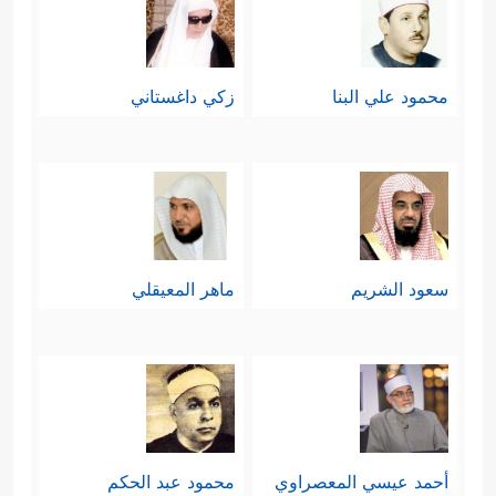
محمود علي البنا
زكي داغستاني
سعود الشريم
ماهر المعيقلي
أحمد عيسي المعصراوي
محمود عبد الحكم