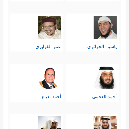
ياسين الجزائري
عمر القزابري
أحمد العجمي
أحمد نعينع