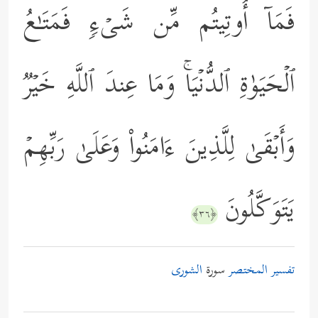
فَمَاۤ أُوتِیتُم مِّن شَیۡءࣲ فَمَتَـٰعُ
ٱلۡحَیَوٰةِ ٱلدُّنۡیَاۚ وَمَا عِندَ ٱللَّهِ خَیۡرࣱ
وَأَبۡقَىٰ لِلَّذِینَ ءَامَنُواْ وَعَلَىٰ رَبِّهِمۡ
یَتَوَكَّلُونَ
﴿٣٦﴾
تفسير المختصر
سورة
الشورى