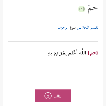
حمۤ
﴿١﴾
تفسير الجلالين
سورة
الزخرف
{حم}
اللَّه أَعْلَم بِمُرَادِهِ بِهِ
التالي
2