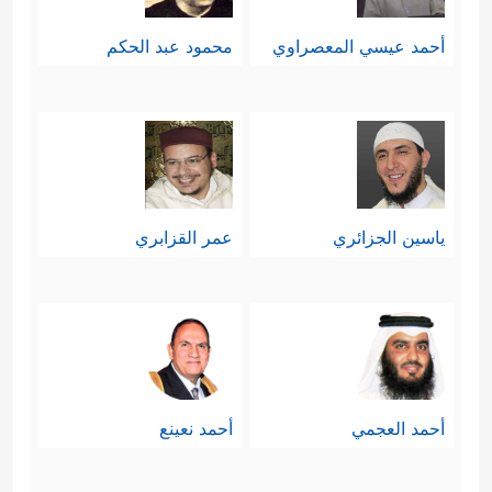
أحمد عيسي المعصراوي
محمود عبد الحكم
ياسين الجزائري
عمر القزابري
أحمد العجمي
أحمد نعينع