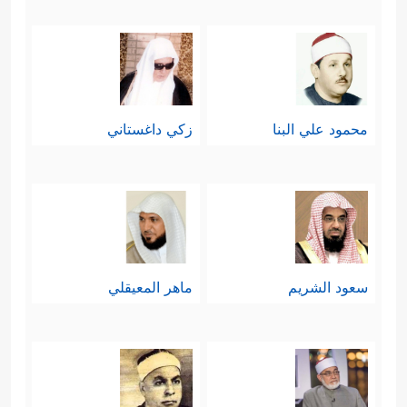
محمود علي البنا
زكي داغستاني
سعود الشريم
ماهر المعيقلي