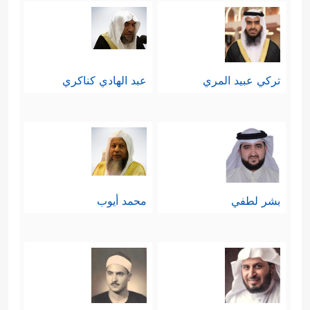
تركي عبيد المري
عبد الهادي كناكري
بشر لطفي
محمد أيوب