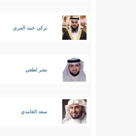
تركي عبيد المري
بشر لطفي
سعد الغامدي