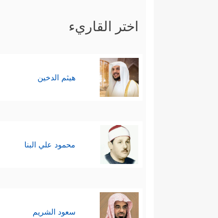
اختر القاريء
هيثم الدخين
محمود علي البنا
سعود الشريم