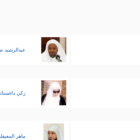
عبدالرشيد 
زكي داغستان
ماهر المعيقل