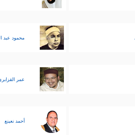
محمود عبد ا
عمر القزابري
أحمد نعينع