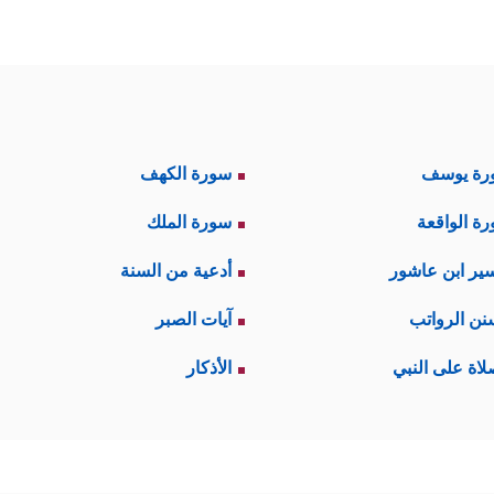
رة يوسف
سورة الكهف
ة الواقعة
سورة الملك
ير ابن عاشور
أدعية من السنة
نن الرواتب
آيات الصبر
لاة على النبي
الأذكار