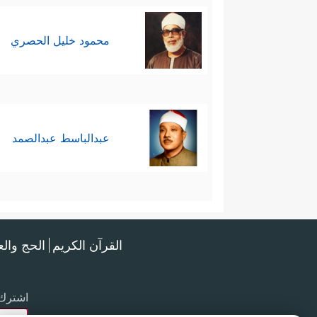
محمود خليل الحصري
عبدالباسط عبدالصمد
القرآن الكريم
الحج وال
اشترك 