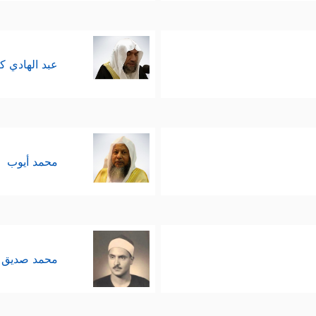
عبد الهادي ك
محمد أيوب
محمد صديق 