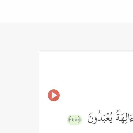
َالِهَةࣰ یُعۡبَدُونَ
﴿٤٥﴾