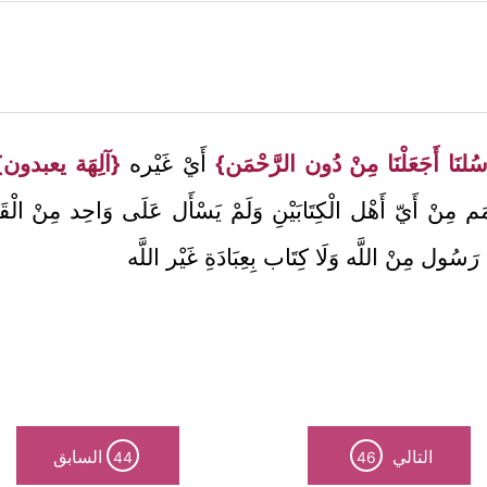
ُلنَا أَجَعَلْنَا مِنْ دُون الرَّحْمَن}
أَيْ غَيْره
{آلِهَة يعبدون}
َم مِنْ أَيّ أَهْل الْكِتَابَيْنِ وَلَمْ يَسْأَل عَلَى وَاحِد مِنْ الْقَوْلَ
 رَسُول مِنْ اللَّه وَلَا كِتَاب بِعِبَادَةِ غَيْر اللَّه
التالي
السابق
44
46