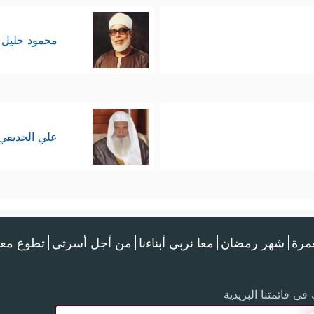
محمود خليل 
علي الحذيفي
عمرة
شهر رمضان
معا نربي أبناءنا
من أجل أسرتي
تطوع معن
في قائمتنا البريدية