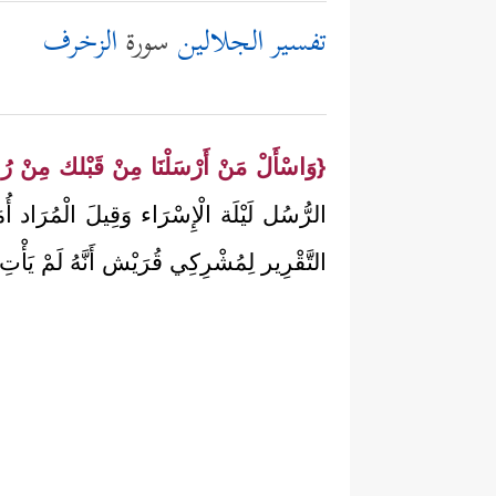
تفسير الجلالين
سورة
الزخرف
{وَاسْأَلْ مَنْ أَرْسَلْنَا مِنْ قَبْلك مِنْ رُس
الرُّسُل لَيْلَة الْإِسْرَاء وَقِيلَ الْمُرَاد أُم
التَّقْرِير لِمُشْرِكِي قُرَيْش أَنَّهُ لَمْ يَأْتِ