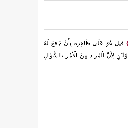
قيل هُوَ عَلَى ظَاهِره بِأَنْ جَمَعَ لَهُ
يْنِ لِأَنَّ الْمُرَاد مِنْ الْأَمْر بِالسُّؤَالِ