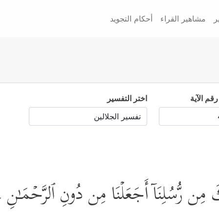
ر
مشاهير القراء
أحكام التجويد
رقم الآية
اختر التفسير
كَ مِن رُّسُلِنَاۤ أَجَعَلۡنَا مِن دُونِ ٱلرَّحۡمَـٰنِ ء