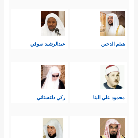
هيثم الدخين
عبدالرشيد صوفي
محمود علي البنا
زكي داغستاني