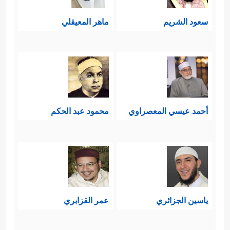
سعود الشريم
ماهر المعيقلي
أحمد عيسي المعصراوي
محمود عبد الحكم
ياسين الجزائري
عمر القزابري