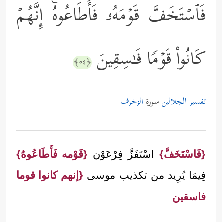
فَٱسۡتَخَفَّ قَوۡمَهُۥ فَأَطَاعُوهُۚ إِنَّهُمۡ
كَانُواْ قَوۡمࣰا فَـٰسِقِینَ
﴿٥٤﴾
تفسير الجلالين
سورة
الزخرف
{فَاسْتَخَفَّ}
اسْتَفَزَّ فِرْعَوْن
{قَوْمه فَأَطَاعُوهُ}
فِيمَا يُرِيد من تكذيب موسى
{إنهم كانوا قوما
فاسقين