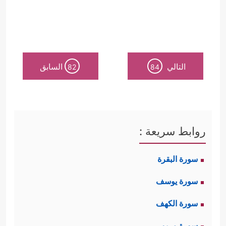
التالي
السابق
82
84
روابط سريعة :
سورة البقرة
سورة يوسف
سورة الكهف
سورة مريم