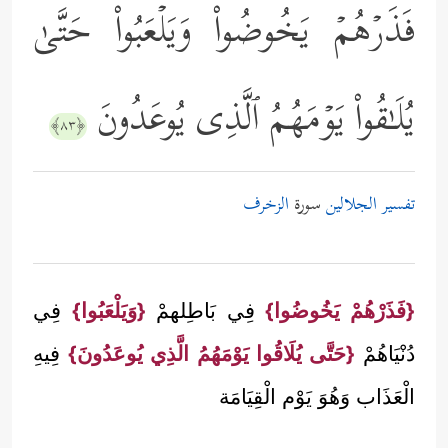
فَذَرۡهُمۡ یَخُوضُواْ وَیَلۡعَبُواْ حَتَّىٰ
یُلَـٰقُواْ یَوۡمَهُمُ ٱلَّذِی یُوعَدُونَ
﴿٨٣﴾
تفسير الجلالين
سورة
الزخرف
{فَذَرْهُمْ يَخُوضُوا}
فِي بَاطِلهمْ
{وَيَلْعَبُوا}
فِي
دُنْيَاهُمْ
{حَتَّى يُلَاقُوا يَوْمَهُمُ الَّذِي يُوعَدُونَ}
فِيهِ
الْعَذَاب وَهُوَ يَوْم الْقِيَامَة