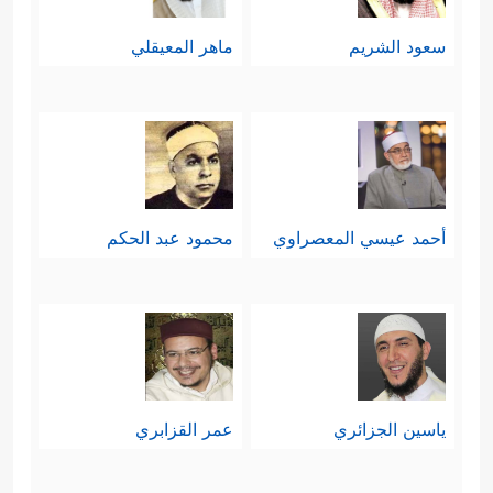
سعود الشريم
ماهر المعيقلي
أحمد عيسي المعصراوي
محمود عبد الحكم
ياسين الجزائري
عمر القزابري