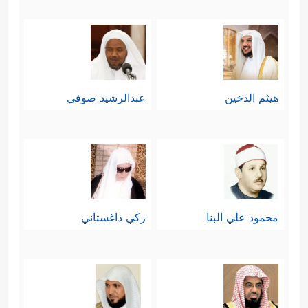
هيثم الدخين
عبدالرشيد صوفي
محمود علي البنا
زكي داغستاني