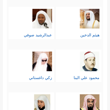
هيثم الدخين
عبدالرشيد صوفي
محمود علي البنا
زكي داغستاني