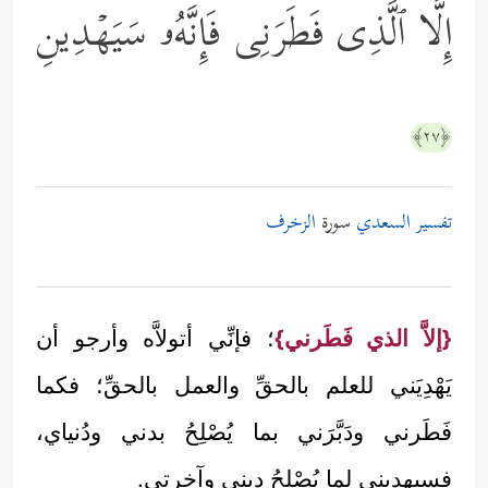
إِلَّا ٱلَّذِی فَطَرَنِی فَإِنَّهُۥ سَیَهۡدِینِ
﴿٢٧﴾
تفسير السعدي
سورة
الزخرف
{إلاَّ الذي فَطَرني}
؛ فإنِّي أتولاَّه وأرجو أن
يَهْدِيَني للعلم بالحقِّ والعمل بالحقِّ؛ فكما
فَطَرني ودَبَّرَني بما يُصْلِحُ بدني ودُنياي،
فسيهديني لما يُصْلِحُ ديني وآخرتي.