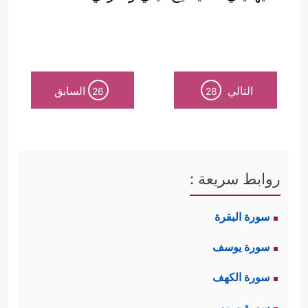
التالي
السابق
26
28
روابط سريعة :
سورة البقرة
سورة يوسف
سورة الكهف
سورة مريم