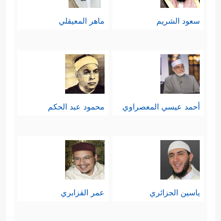
سعود الشريم
ماهر المعيقلي
أحمد عيسي المعصراوي
محمود عبد الحكم
ياسين الجزائري
عمر القزابري