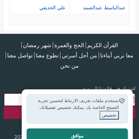
عبدالباسط عبدالصمد
علي الحذيفي
القرآن الكريم
الحج والعمرة
شهر رمضان
معا نربي أبناءنا
من أجل أسرتي
تطوع معنا
تواصل معنا
من نحن
اشترك في قائمتنا البريدية
نستخدم ملفات تعريف الارتباط لتحسين تجربة
التصفح الخاصة بك. يمكنك تخصيص تفضيلاتك.
تخصيص
موافق
جميع الحقوق محفوظة لموقع إسلام أون لاين © 2025