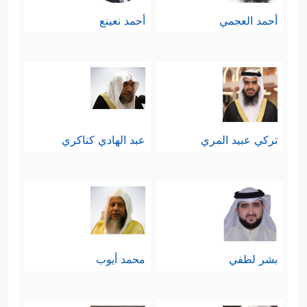
أحمد العجمي
أحمد نعينع
تركي عبيد المري
عبد الهادي كناكري
بشر لطفي
محمد أيوب