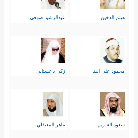
هيثم الدخين
عبدالرشيد صوفي
محمود علي البنا
زكي داغستاني
سعود الشريم
ماهر المعيقلي