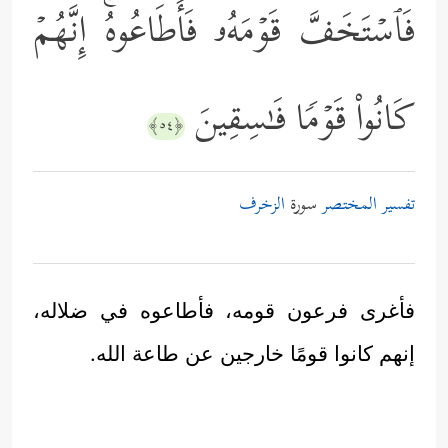
فَٱسۡتَخَفَّ قَوۡمَهُۥ فَأَطَاعُوهُۚ إِنَّهُمۡ
كَانُواْ قَوۡمࣰا فَـٰسِقِینَ
﴿٥٤﴾
تفسير المختصر
سورة
الزخرف
فأغرى فرعون قومه، فأطاعوه في ضلاله،
إنهم كانوا قومًا خارجين عن طاعة الله.