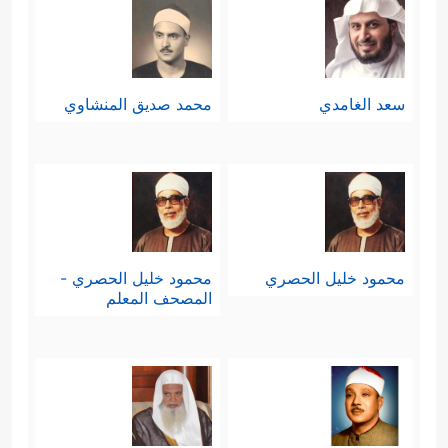
سعد الغامدي
محمد صديق المنشاوي
محمود خليل الحصري
محمود خليل الحصري -
المصحف المعلم