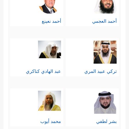
أحمد العجمي
أحمد نعينع
تركي عبيد المري
عبد الهادي كناكري
بشر لطفي
محمد أيوب