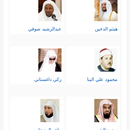
هيثم الدخين
عبدالرشيد صوفي
محمود علي البنا
زكي داغستاني
سعود الشريم
ماهر المعيقلي