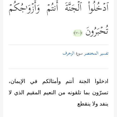
ٱدۡخُلُواْ ٱلۡجَنَّةَ أَنتُمۡ وَأَزۡوَ ٰ⁠جُكُمۡ
تُحۡبَرُونَ
﴿٧٠﴾
تفسير المختصر
سورة
الزخرف
ادخلوا الجنة أنتم وأمثالكم في الإيمان،
تسرّون بما تلقونه من النعيم المقيم الذي لا
ينفد ولا ينقطع