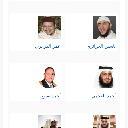
ياسين الجزائري
عمر القزابري
أحمد العجمي
أحمد نعينع