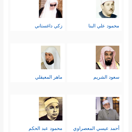
محمود علي البنا
زكي داغستاني
سعود الشريم
ماهر المعيقلي
أحمد عيسي المعصراوي
محمود عبد الحكم