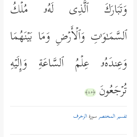
وَتَبَارَكَ ٱلَّذِی لَهُۥ مُلۡكُ
ٱلسَّمَـٰوَ ٰ⁠تِ وَٱلۡأَرۡضِ وَمَا بَیۡنَهُمَا
وَعِندَهُۥ عِلۡمُ ٱلسَّاعَةِ وَإِلَیۡهِ
تُرۡجَعُونَ
﴿٨٥﴾
تفسير المختصر
سورة
الزخرف