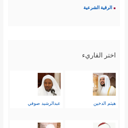
الرقية الشرعية
اختر القاريء
هيثم الدخين
عبدالرشيد صوفي