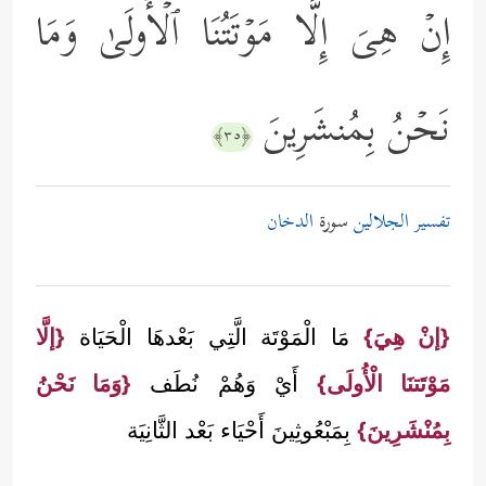
إِنۡ هِیَ إِلَّا مَوۡتَتُنَا ٱلۡأُولَىٰ وَمَا
نَحۡنُ بِمُنشَرِینَ
﴿٣٥﴾
تفسير الجلالين
سورة
الدخان
{إنْ هِيَ}
مَا الْمَوْتَة الَّتِي بَعْدهَا الْحَيَاة
{إلَّا
مَوْتَتنَا الْأُولَى}
أَيْ وَهُمْ نُطَف
{وَمَا نَحْنُ
بِمُنْشَرِينَ}
بِمَبْعُوثِينَ أَحْيَاء بَعْد الثَّانِيَة