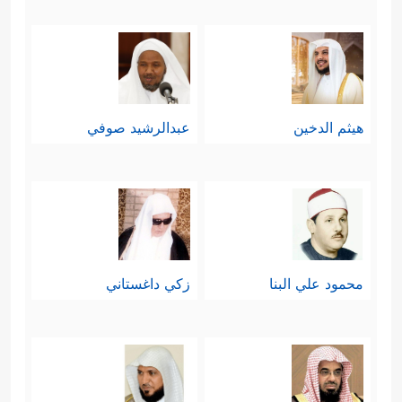
هيثم الدخين
عبدالرشيد صوفي
محمود علي البنا
زكي داغستاني