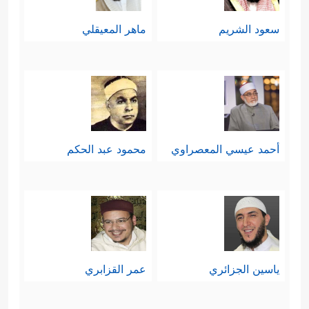
سعود الشريم
ماهر المعيقلي
أحمد عيسي المعصراوي
محمود عبد الحكم
ياسين الجزائري
عمر القزابري