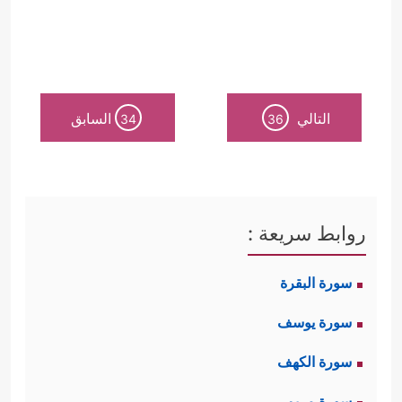
التالي
السابق
34
36
روابط سريعة :
سورة البقرة
سورة يوسف
سورة الكهف
سورة مريم