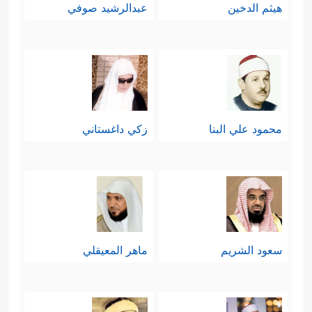
هيثم الدخين
عبدالرشيد صوفي
محمود علي البنا
زكي داغستاني
سعود الشريم
ماهر المعيقلي