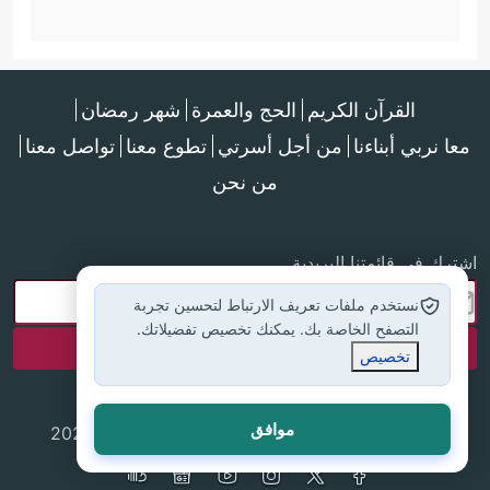
القرآن الكريم
الحج والعمرة
شهر رمضان
معا نربي أبناءنا
من أجل أسرتي
تطوع معنا
تواصل معنا
من نحن
اشترك في قائمتنا البريدية
نستخدم ملفات تعريف الارتباط لتحسين تجربة
التصفح الخاصة بك. يمكنك تخصيص تفضيلاتك.
تخصيص
موافق
جميع الحقوق محفوظة لموقع إسلام أون لاين © 2025