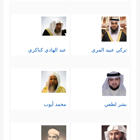
تركي عبيد المري
عبد الهادي كناكري
بشر لطفي
محمد أيوب