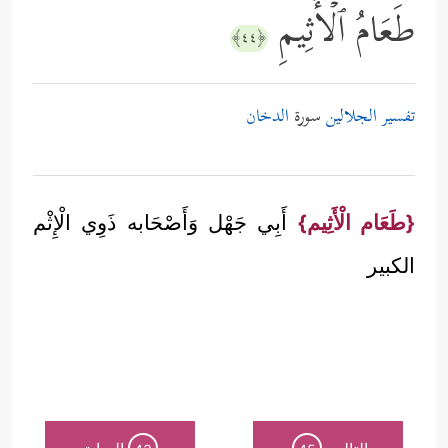
طَعَامُ ٱلۡأَثِیمِ
﴿٤٤﴾
تفسير الجلالين
سورة
الدخان
{طَعَام الْأَثِيم}
أَبِي جَهْل وَأَصْحَابه ذَوِي الْإِثْم
الكبير