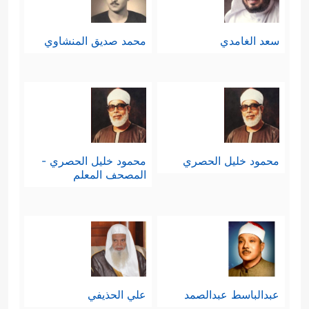
سعد الغامدي
محمد صديق المنشاوي
محمود خليل الحصري
محمود خليل الحصري -
المصحف المعلم
عبدالباسط عبدالصمد
علي الحذيفي