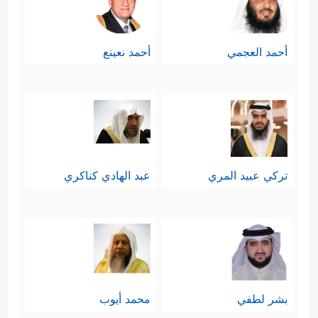
أحمد العجمي
أحمد نعينع
تركي عبيد المري
عبد الهادي كناكري
بشر لطفي
محمد أيوب