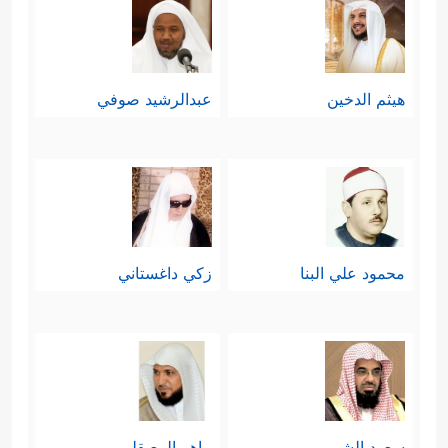
هيثم الدخين
عبدالرشيد صوفي
محمود علي البنا
زكي داغستاني
سعود الشريم
ماهر المعيقلي