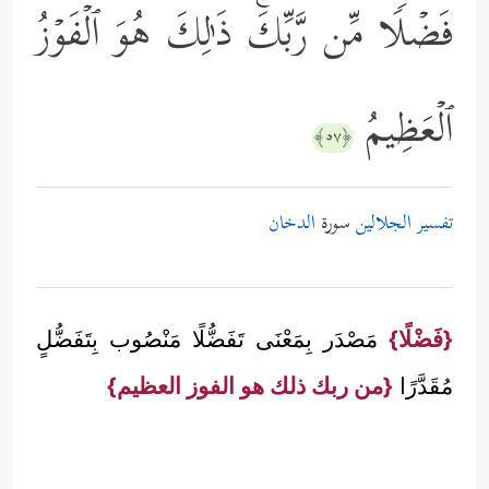
فَضۡلࣰا مِّن رَّبِّكَۚ ذَ ٰ⁠لِكَ هُوَ ٱلۡفَوۡزُ
ٱلۡعَظِیمُ
﴿٥٧﴾
تفسير الجلالين
سورة
الدخان
{فَضْلًا}
مَصْدَر بِمَعْنَى تَفَضُّلًا مَنْصُوب بِتَفَضُّلٍ
مُقَدَّرًا
{من ربك ذلك هو الفوز العظيم}