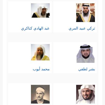
تركي عبيد المري
عبد الهادي كناكري
بشر لطفي
محمد أيوب