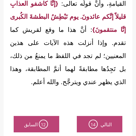
القيامةِ، وأنَّ قولَه تعالى:
{إنَّا كاشفو العذابِ
قليلاً إنَّكم عائدونَ. يوم نَبْطِشُ البطشةَ الكُبرى
إنَّا منتقمونَ}
: أنَّ هذا ما وقع لقريش كما
تقدم. وإذا أنزلت هذه الآيات على هذين
المعنيين؛ لم تجد في اللفظ ما يمنعُ من ذلك،
بل تَجِدُها مطابقةً لهما أتمَّ المطابقة، وهذا
الذي يظهر عندي ويترجَّح. والله أعلم.
التالي
السابق
12
14