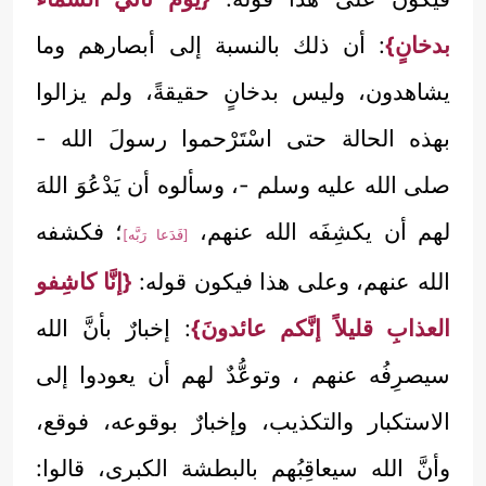
بدخانٍ}
: أن ذلك بالنسبة إلى أبصارهم وما
يشاهدون، وليس بدخانٍ حقيقةً، ولم يزالوا
بهذه الحالة حتى اسْتَرْحموا رسولَ الله -
صلى الله عليه وسلم -، وسألوه أن يَدْعُوَ اللهَ
لهم أن يكشِفَه الله عنهم،
؛ فكشفه
[فَدَعا رَبَّه]
الله عنهم، وعلى هذا فيكون قوله:
{إنَّا كاشِفو
العذابِ قليلاً إنَّكم عائدونَ}
: إخبارٌ بأنَّ الله
سيصرِفُه عنهم ، وتوعُّدٌ لهم أن يعودوا إلى
الاستكبار والتكذيب، وإخبارٌ بوقوعه، فوقع،
وأنَّ الله سيعاقِبُهم بالبطشة الكبرى، قالوا: