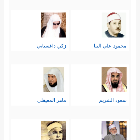
محمود علي البنا
زكي داغستاني
سعود الشريم
ماهر المعيقلي