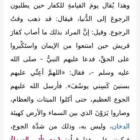
وهذا يُقال يومَ القيامةِ للكفار حين يطلبون
الرجوعَ إلى الدُّنيا، فيقال: قد ذهب وقتُ
الرجوع. وقيل: إنَّ المراد بذلك ما أصاب كفارَ
قريش حين امتنعوا من الإيمان واستَكْبروا
على الحقِّ، فدعا عليهم النبيُّ - صلى الله
عليه وسلم -، فقال: «اللهمَّ أعِنِّي عليهم
بسنينَ كَسِني يوسُفَ». فأرسل الله عليهم
الجوع العظيم، حتى أكلوا الميتات والعظام،
وصاروا يَرَوْنَ الذي بين السماء والأرض كهيئة
الدخان
، وليس به، وذلك من شدَّة الجوع،
فيكون على هذا قولُه:
{يوم تأتي السماءُ