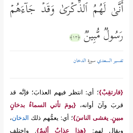
أَنَّىٰ لَهُمُ ٱلذِّكۡرَىٰ وَقَدۡ جَاۤءَهُمۡ
رَسُولࣱ مُّبِینࣱ
﴿١٣﴾
تفسير السعدي
سورة
الدخان
{فارتقِبْ}
؛ أي: انتظر فيهم العذابَ؛ فإنَّه قد
قربَ وآنَ أوانه،
{يومَ تأتي السماءُ بدخانٍ
مبينٍ. يغشى الناسَ}
؛ أي: يعمُّهم ذلك
الدخان
،
ويقال لهم:
{هذا عذابٌ أليمٌ}
. واختلف