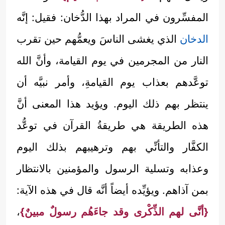
المفسِّرون في المراد بهذا الدُّخان: فقيل: إنَّه
الدخان
الذي يغشى الناسَ ويعمُّهم حين تقرب
النار من المجرمين في يوم القيامة، وأنَّ الله
توعَّدهم بعذاب يوم القيامةِ، وأمر نبيَّه أن
ينتظر بهم ذلك اليوم. ويؤيد هذا المعنى أنَّ
هذه الطريقة هي طريقةُ القرآن في توعُّد
الكفَّار والتأنِّي بهم وترهيبهم بذلك اليوم
وعذابه وتسلية الرسول والمؤمنين بالانتظار
بمن آذاهم. ويؤيِّده أيضاً أنَّه قال في هذه الآية:
{أنَّى لهم الذِّكْرى وقد جاءَهُم رسولٌ مبينٌ}
،