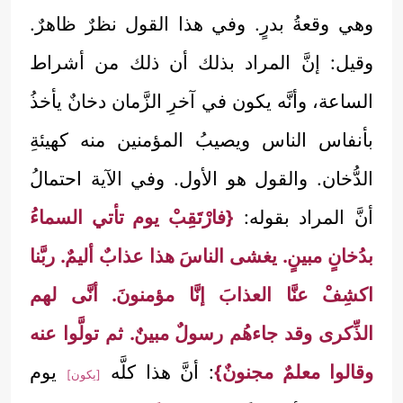
وهي وقعةُ بدرٍ. وفي هذا القول نظرٌ ظاهرٌ.
وقيل: إنَّ المراد بذلك أن ذلك من أشراط
الساعة، وأنَّه يكون في آخرِ الزَّمان دخانٌ يأخذُ
بأنفاس الناس ويصيبُ المؤمنين منه كهيئةِ
الدُّخان. والقول هو الأول. وفي الآية احتمالُ
أنَّ المراد بقوله:
{فارْتَقِبْ يوم تأتي السماءُ
بدُخانٍ مبينٍ. يغشى الناسَ هذا عذابٌ أليمٌ. ربَّنا
اكشِفْ عنَّا العذابَ إنَّا مؤمنونَ. أنَّى لهم
الذِّكرى وقد جاءهُم رسولٌ مبينٌ. ثم تولَّوا عنه
وقالوا معلمٌ مجنونٌ}
: أنَّ هذا كلَّه
يوم
[يكون]