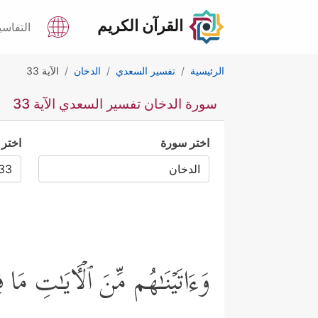
القرآن الكريم
التفاسي
الرئيسية
تفسير السعدي
الدخان
الآية 33
سورة الدخان تفسير السعدي الآية 33
اختر سورة
اختر 
وَءَاتَیۡنَـٰهُم مِّنَ ٱلۡـَٔایَـٰتِ مَا فِی