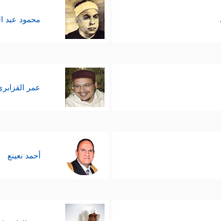
محمود عبد ا
عمر القزابري
أحمد نعينع