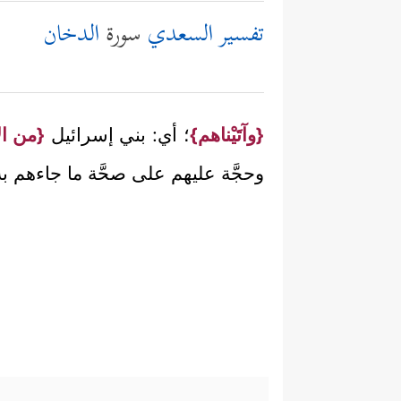
تفسير السعدي
سورة
الدخان
{وآتَيْناهم}
؛ أي: بني إسرائيل
{من ال
وحجَّة عليهم على صحَّة ما جاءهم به