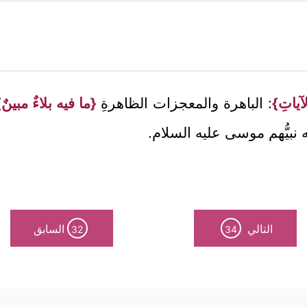
آياتِ}
: الباهرة والمعجزات الظاهرةِ
{ما فيه بلاءٌ مبينٌ}
 نبيُّهم موسى عليه السلام.
التالي
السابق
32
34