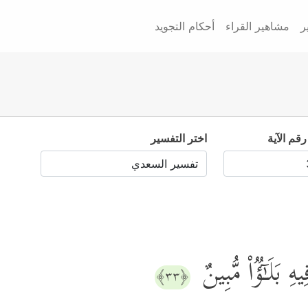
ر
مشاهير القراء
أحكام التجويد
رقم الآية
اختر التفسير
هِ بَلَـٰۤؤࣱاْ مُّبِینٌ
﴿٣٣﴾