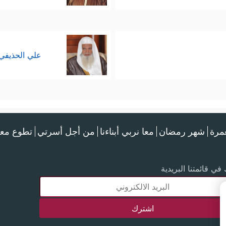
علي الحذيفي
عمرة
شهر رمضان
معا نربي أبناءنا
من أجل أسرتي
تطوع معن
في قائمتنا البريدية