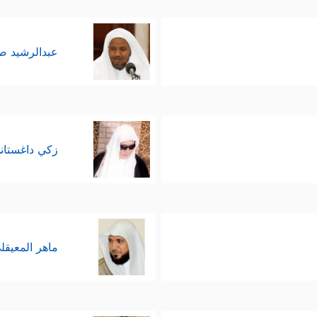
عبدالرشيد 
زكي داغستان
ماهر المعيقل