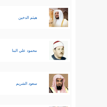
هيثم الدخين
محمود علي البنا
سعود الشريم