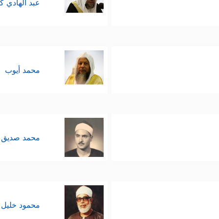
عبد الهادي ك
محمد أيوب
محمد صديق 
محمود خليل 