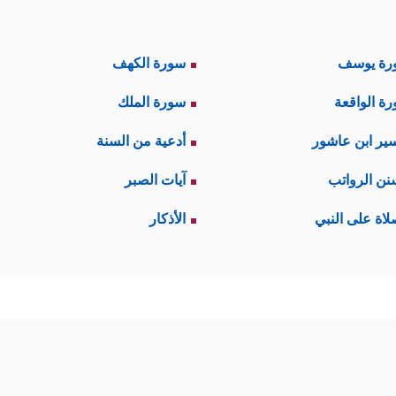
رة يوسف
سورة الكهف
ة الواقعة
سورة الملك
ير ابن عاشور
أدعية من السنة
نن الرواتب
آيات الصبر
لاة على النبي
الأذكار