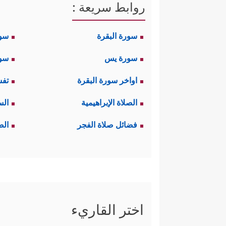
روابط سريعة :
سورة البقرة
سو
سورة يس
سور
اواخر سورة البقرة
تفس
الصلاة الإبراهيمية
الس
فضائل صلاة الفجر
الص
اختر القاريء