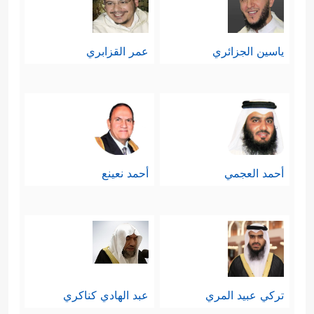
ياسين الجزائري
عمر القزابري
أحمد العجمي
أحمد نعينع
تركي عبيد المري
عبد الهادي كناكري