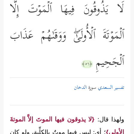
لَا یَذُوقُونَ فِیهَا ٱلۡمَوۡتَ إِلَّا
ٱلۡمَوۡتَةَ ٱلۡأُولَىٰۖ وَوَقَىٰهُمۡ عَذَابَ
ٱلۡجَحِیمِ
﴿٥٦﴾
تفسير السعدي
سورة
الدخان
ولهذا قال:
{لا يذوقون فيها الموتَ إلاَّ الموتةَ
الأولى}
؛ أي: ليس فيها موتٌ بالكلِّية، ولو كان