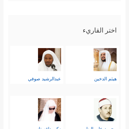
اختر القاريء
هيثم الدخين
عبدالرشيد صوفي
محمود علي البنا
زكي داغستاني