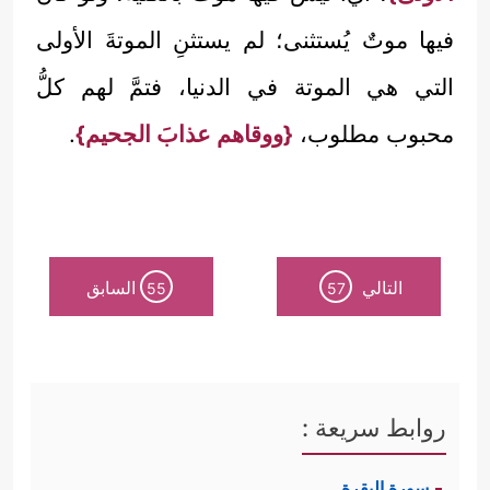
فيها موتٌ يُستثنى؛ لم يستثنِ الموتةَ الأولى
التي هي الموتة في الدنيا، فتمَّ لهم كلُّ
محبوب مطلوب،
{ووقاهم عذابَ الجحيم}
.
التالي
السابق
55
57
روابط سريعة :
سورة البقرة