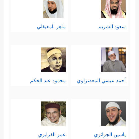
سعود الشريم
ماهر المعيقلي
أحمد عيسي المعصراوي
محمود عبد الحكم
ياسين الجزائري
عمر القزابري