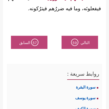
فيفعلونَه، وما فيه ضررُهم فيترُكونه.
التالي
السابق
57
59
روابط سريعة :
سورة البقرة
سورة يوسف
سورة الكهف