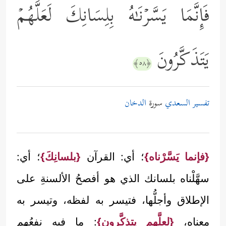
فَإِنَّمَا یَسَّرۡنَـٰهُ بِلِسَانِكَ لَعَلَّهُمۡ
یَتَذَكَّرُونَ
﴿٥٨﴾
تفسير السعدي
سورة
الدخان
{فإنما يَسَّرْناه}
؛ أي: القرآن
{بلسانِكَ}
؛ أي:
سهَّلْناه بلسانك الذي هو أفصحُ الألسنةِ على
الإطلاق وأجلُّها، فتيسر به لفظه، وتيسر به
معناه،
{لعلَّهم يتذكَّرون}
: ما فيه نفعُهم