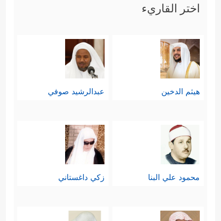
اختر القاريء
هيثم الدخين
عبدالرشيد صوفي
محمود علي البنا
زكي داغستاني