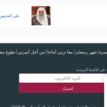
علي الحذيفي
عمرة
شهر رمضان
معا نربي أبناءنا
من أجل أسرتي
تطوع معن
في قائمتنا البريدية
جميع الحقوق محفوظة لموقع إسلام أون لاين © 2025