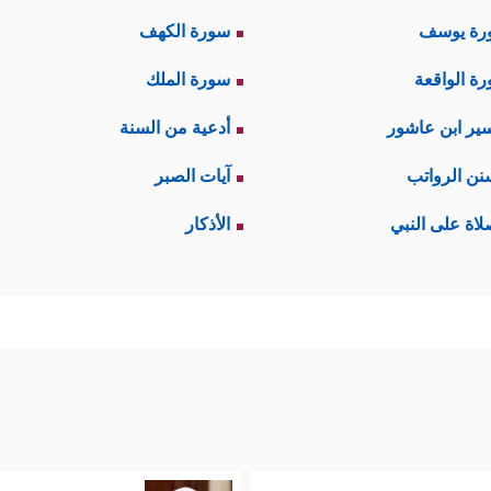
رة يوسف
سورة الكهف
ة الواقعة
سورة الملك
ير ابن عاشور
أدعية من السنة
نن الرواتب
آيات الصبر
لاة على النبي
الأذكار