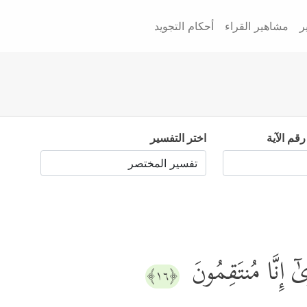
ر
مشاهير القراء
أحكام التجويد
رقم الآية
اختر التفسير
ٰۤ إِنَّا مُنتَقِمُونَ
﴿١٦﴾