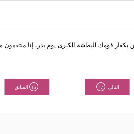
بكفار قومك البطشة الكبرى يوم بدر، إنا منتقمون من
التالي
السابق
15
17