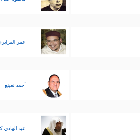
عمر القزابري
أحمد نعينع
عبد الهادي ك