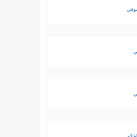
صوفي
ي
ي
لحكم