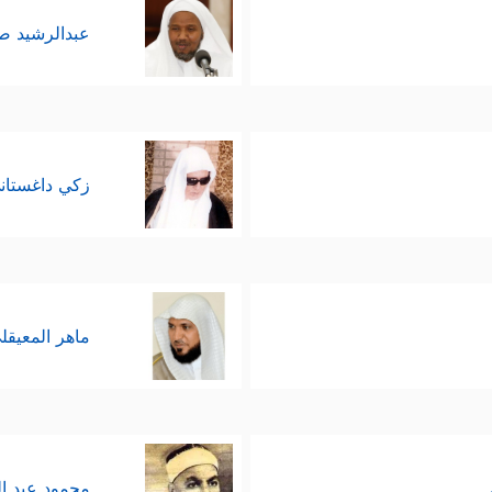
عبدالرشيد 
زكي داغستان
ماهر المعيقل
محمود عبد ا