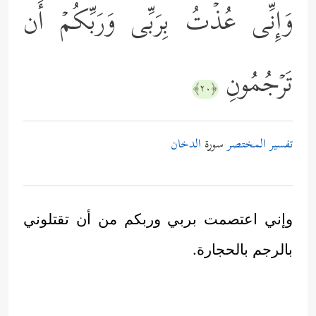
وَإِنِّی عُذۡتُ بِرَبِّی وَرَبِّكُمۡ أَن
تَرۡجُمُونِ
﴿٢٠﴾
تفسير المختصر
سورة
الدخان
وإني اعتصمت بربي وربكم من أن تقتلوني
بالرجم بالحجارة.