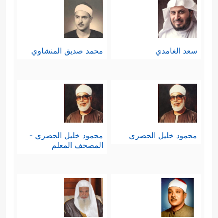
سعد الغامدي
محمد صديق المنشاوي
محمود خليل الحصري
محمود خليل الحصري -
المصحف المعلم