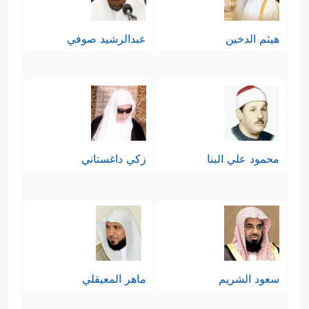
هيثم الدخين
عبدالرشيد صوفي
محمود علي البنا
زكي داغستاني
سعود الشريم
ماهر المعيقلي