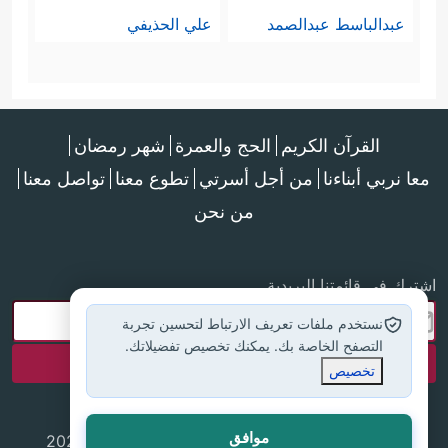
عبدالباسط عبدالصمد
علي الحذيفي
القرآن الكريم
الحج والعمرة
شهر رمضان
معا نربي أبناءنا
من أجل أسرتي
تطوع معنا
تواصل معنا
من نحن
اشترك في قائمتنا البريدية
نستخدم ملفات تعريف الارتباط لتحسين تجربة
التصفح الخاصة بك. يمكنك تخصيص تفضيلاتك.
تخصيص
موافق
جميع الحقوق محفوظة لموقع إسلام أون لاين © 2025