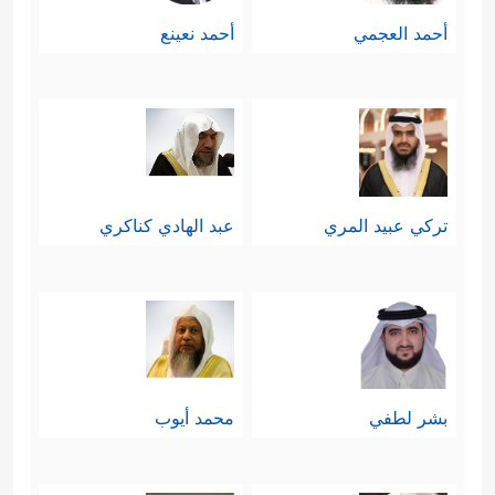
أحمد العجمي
أحمد نعينع
تركي عبيد المري
عبد الهادي كناكري
بشر لطفي
محمد أيوب