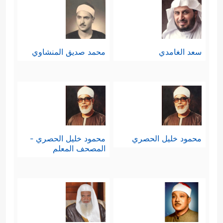
سعد الغامدي
محمد صديق المنشاوي
محمود خليل الحصري
محمود خليل الحصري -
المصحف المعلم