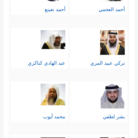
أحمد العجمي
أحمد نعينع
تركي عبيد المري
عبد الهادي كناكري
بشر لطفي
محمد أيوب