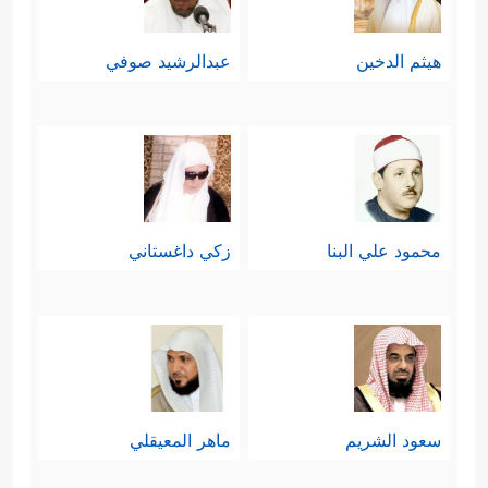
هيثم الدخين
عبدالرشيد صوفي
محمود علي البنا
زكي داغستاني
سعود الشريم
ماهر المعيقلي