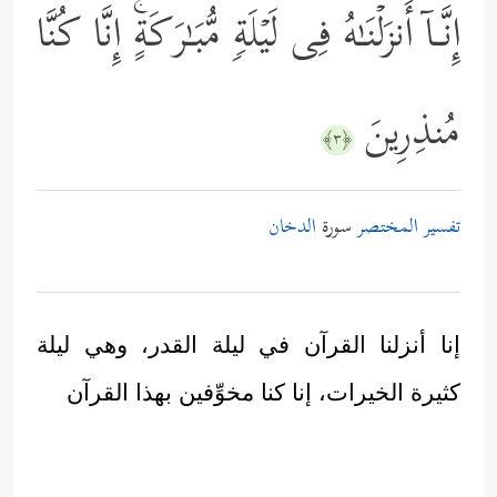
إِنَّـاۤ أَنزَلۡنَـٰهُ فِی لَیۡلَةࣲ مُّبَـٰرَكَةٍۚ إِنَّا كُنَّا
مُنذِرِینَ
﴿٣﴾
تفسير المختصر
سورة
الدخان
إنا أنزلنا القرآن في ليلة القدر، وهي ليلة
كثيرة الخيرات، إنا كنا مخوِّفين بهذا القرآن