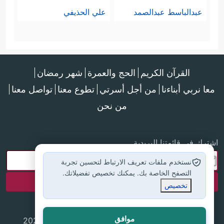
عبدالباسط عبدالصمد
علي الحذيفي
القرآن الكريم
الحج والعمرة
شهر رمضان
معا نربي أبناءنا
من أجل أسرتي
تطوع معنا
تواصل معنا
من نحن
اشترك في قائمتنا البريدية
نستخدم ملفات تعريف الارتباط لتحسين تجربة
التصفح الخاصة بك. يمكنك تخصيص تفضيلاتك.
تخصيص
موافق
جميع الحقوق محفوظة لموقع إسلام أون لاين © 2025