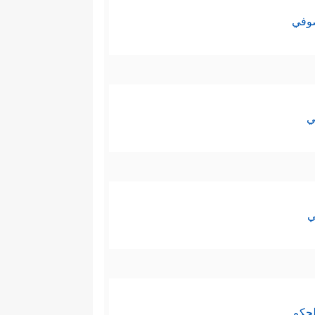
صوفي
ي
ي
لحكم