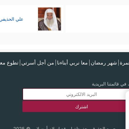
علي الحذيفي
عمرة
شهر رمضان
معا نربي أبناءنا
من أجل أسرتي
تطوع معن
في قائمتنا البريدية
جميع الحقوق محفوظة لموقع إسلام أون لاين © 2025