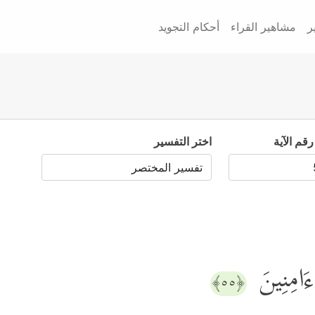
ر
مشاهير القراء
أحكام التجويد
رقم الآية
اختر التفسير
ءَامِنِینَ
﴿٥٥﴾