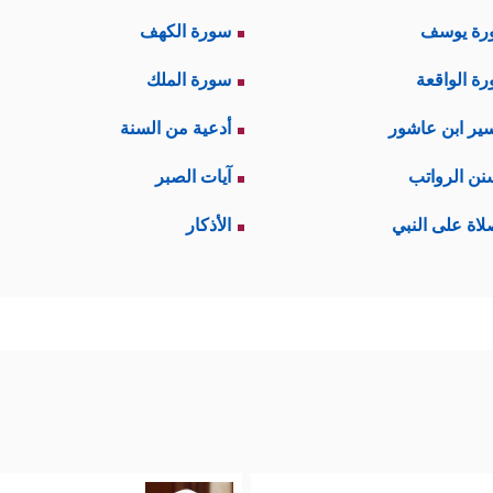
رة يوسف
سورة الكهف
ة الواقعة
سورة الملك
ير ابن عاشور
أدعية من السنة
نن الرواتب
آيات الصبر
لاة على النبي
الأذكار