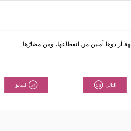
ة أرادوها آمنين من انقطاعها، ومن مضارّها
التالي
السابق
54
56