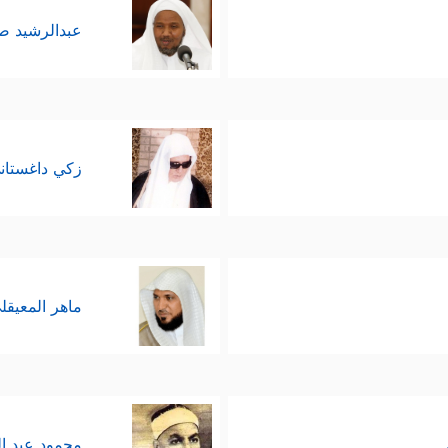
عبدالرشيد 
زكي داغستان
ماهر المعيقل
محمود عبد ا