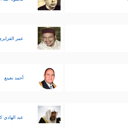
عمر القزابري
أحمد نعينع
عبد الهادي ك