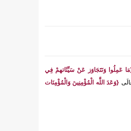
مَا عَمِلُوا وَنَتَجَاوَز عَنْ سَيِّئَاتهمْ فِي
َالَى
{وَعَدَ اللَّه الْمُؤْمِنِينَ وَالْمُؤْمِنَات