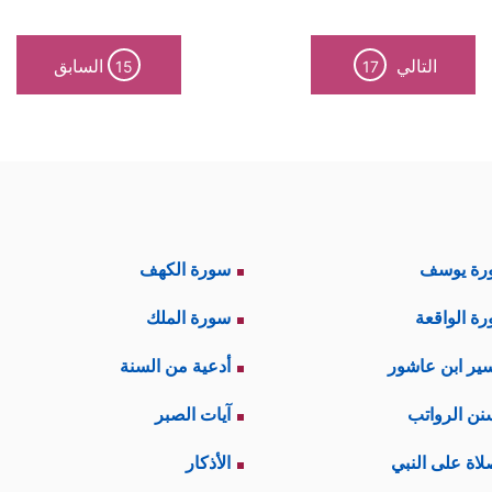
التالي
السابق
15
17
رة يوسف
سورة الكهف
ة الواقعة
سورة الملك
ير ابن عاشور
أدعية من السنة
نن الرواتب
آيات الصبر
لاة على النبي
الأذكار