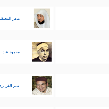
ماهر المعيقل
محمود عبد ا
عمر القزابري