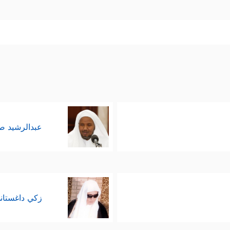
عبدالرشيد 
زكي داغستان