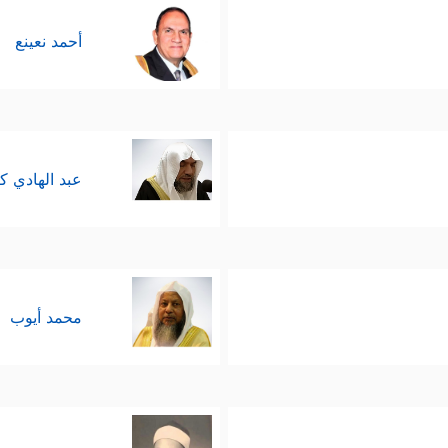
أحمد نعينع
عبد الهادي ك
محمد أيوب