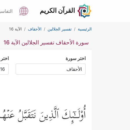
القرآن الكريم
التفاسي
الرئيسية
تفسير الجلالين
الأحقاف
الآية 16
سورة الأحقاف تفسير الجلالين الآية 16
اختر سورة
اختر 
أُوْلَــٰۤىِٕكَ ٱلَّذِینَ نَتَقَبَّلُ ع