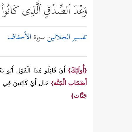
وَعۡدَ ٱلصِّدۡقِ ٱلَّذِی كَانُواْ
تفسير الجلالين
سورة
الأحقاف
{أُولَئِكَ}
أَيْ قَائِلُو هَذَا الْقَوْل أَبُو ب
أَصْحَاب الْجَنَّة}
حَال أَيْ كَائِنِينَ فِي ج
جَنَّات}