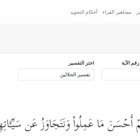
ر
مشاهير القراء
أحكام التجويد
رقم الآية
اختر التفسير
َنۡهُمۡ أَحۡسَنَ مَا عَمِلُواْ وَنَتَجَاوَزُ عَن سَیِّـَٔات