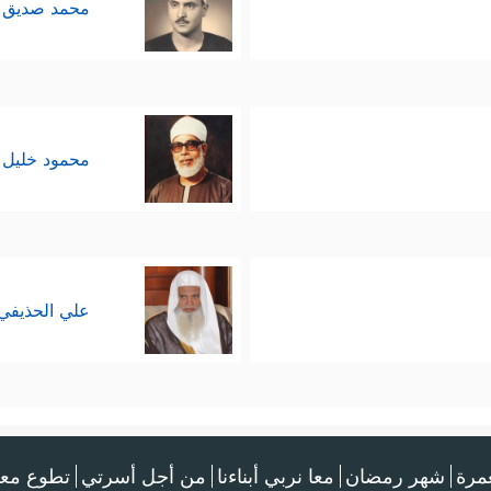
محمد صديق 
محمود خليل 
علي الحذيفي
عمرة
شهر رمضان
معا نربي أبناءنا
من أجل أسرتي
تطوع معن