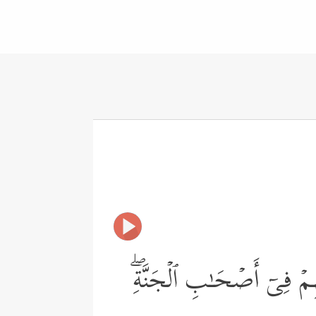
ِهِمۡ فِیۤ أَصۡحَـٰبِ ٱلۡجَنَّةِۖ