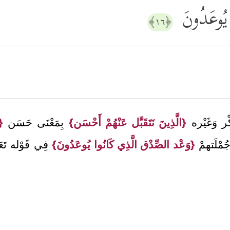
 یُوعَدُونَ
﴿١٦﴾
َكْر وَغَيْره
{الَّذِينَ نَتَقَبَّل عَنْهُمْ أَحْسَن}
بِمَعْنَى حَسَن
{
ُمْلَتهمْ
{وَعْد الصِّدْق الَّذِي كَانُوا يُوعَدُونَ}
فِي قَوْله تَع