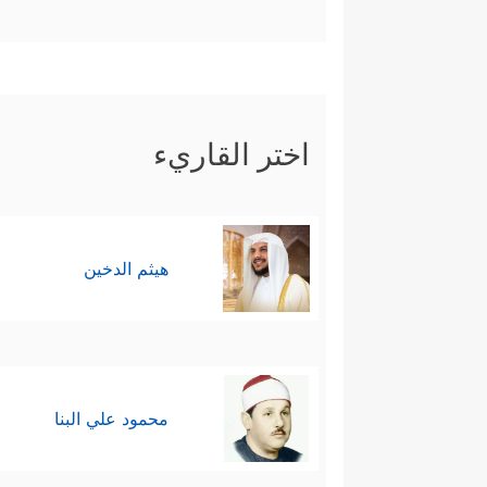
اختر القاريء
هيثم الدخين
محمود علي البنا