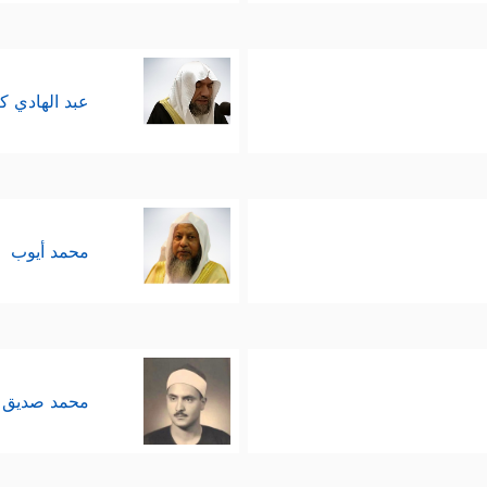
عبد الهادي ك
محمد أيوب
محمد صديق 