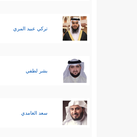
تركي عبيد المري
بشر لطفي
سعد الغامدي