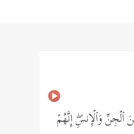
َ ٱلۡجِنِّ وَٱلۡإِنسِۖ إِنَّهُمۡ