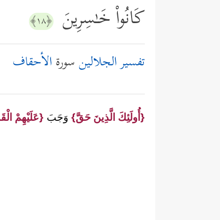
كَانُواْ خَـٰسِرِینَ
﴿١٨﴾
تفسير الجلالين
سورة
الأحقاف
{أُولَئِكَ الَّذِينَ حَقَّ}
وَجَبَ
{عَلَيْهِمْ الْق