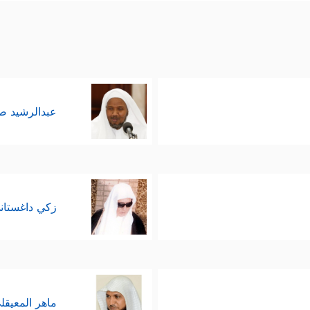
عبدالرشيد 
زكي داغستان
ماهر المعيقل