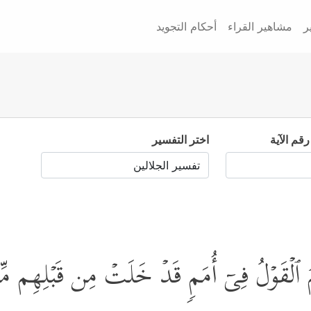
ر
مشاهير القراء
أحكام التجويد
رقم الآية
اختر التفسير
هِمُ ٱلۡقَوۡلُ فِیۤ أُمَمࣲ قَدۡ خَلَتۡ مِن قَبۡلِهِم مِّن