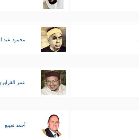
محمود عبد ا
عمر القزابري
أحمد نعينع