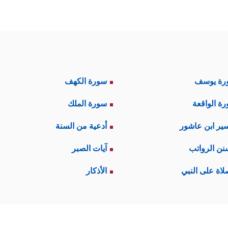
رة يوسف
سورة الكهف
ة الواقعة
سورة الملك
ير ابن عاشور
أدعية من السنة
نن الرواتب
آيات الصبر
لاة على النبي
الأذكار