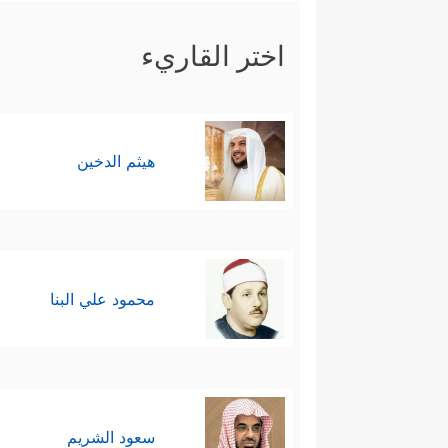
اختر القاريء
هيثم الدخين
محمود علي البنا
سعود الشريم