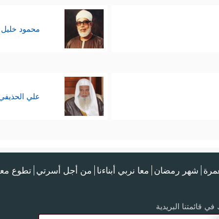
محمود خليل 
علي الحذيفي
عمرة
شهر رمضان
معا نربي أبناءنا
من أجل أسرتي
تطوع معن
في قائمتنا البريدية