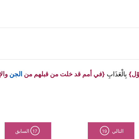
َوْل}
بِالْعَذَابِ
{في أمم قد خلت من قبلهم من
الجن
وال
التالي
السابق
17
19