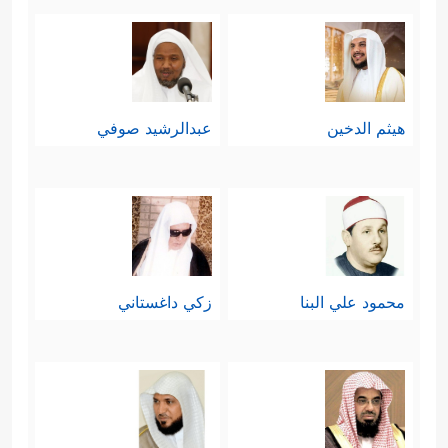
هيثم الدخين
عبدالرشيد صوفي
محمود علي البنا
زكي داغستاني