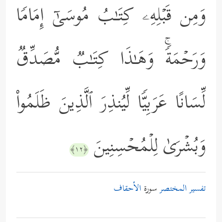
وَمِن قَبۡلِهِۦ كِتَـٰبُ مُوسَىٰۤ إِمَامࣰا
وَرَحۡمَةࣰۚ وَهَـٰذَا كِتَـٰبࣱ مُّصَدِّقࣱ
لِّسَانًا عَرَبِیࣰّا لِّیُنذِرَ ٱلَّذِینَ ظَلَمُواْ
وَبُشۡرَىٰ لِلۡمُحۡسِنِینَ
﴿١٢﴾
تفسير المختصر
سورة
الأحقاف