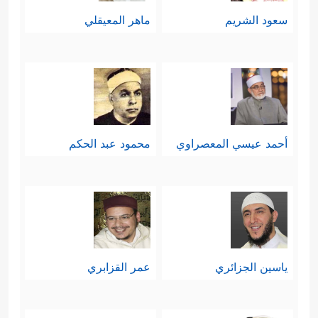
سعود الشريم
ماهر المعيقلي
أحمد عيسي المعصراوي
محمود عبد الحكم
ياسين الجزائري
عمر القزابري