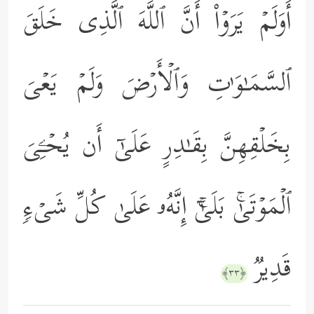
أَوَلَمۡ یَرَوۡاْ أَنَّ ٱللَّهَ ٱلَّذِی خَلَقَ
ٱلسَّمَـٰوَ ٰ⁠تِ وَٱلۡأَرۡضَ وَلَمۡ یَعۡیَ
بِخَلۡقِهِنَّ بِقَـٰدِرٍ عَلَىٰۤ أَن یُحۡـِۧیَ
ٱلۡمَوۡتَىٰۚ بَلَىٰۤۚ إِنَّهُۥ عَلَىٰ كُلِّ شَیۡءࣲ
قَدِیرࣱ
﴿٣٣﴾