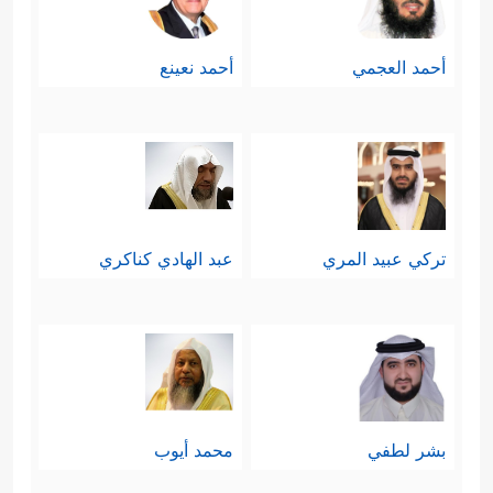
أحمد العجمي
أحمد نعينع
تركي عبيد المري
عبد الهادي كناكري
بشر لطفي
محمد أيوب