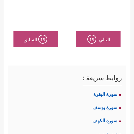
التالي
السابق
16
18
روابط سريعة :
سورة البقرة
سورة يوسف
سورة الكهف
سورة مريم