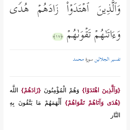
وَٱلَّذِینَ ٱهۡتَدَوۡاْ زَادَهُمۡ هُدࣰى
وَءَاتَىٰهُمۡ تَقۡوَىٰهُمۡ
﴿١٧﴾
تفسير الجلالين
سورة
محمد
{وَاَلَّذِينَ اهْتَدَوْا}
وَهُمْ الْمُؤْمِنُونَ
{زَادَهُمْ}
اللَّه
{هُدَى وَآتَاهُمْ تَقْوَاهُمْ}
أَلْهَمَهُمْ مَا يَتَّقُونَ بِهِ
النَّار