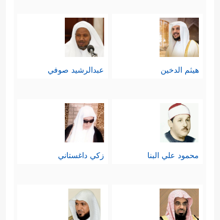
هيثم الدخين
عبدالرشيد صوفي
محمود علي البنا
زكي داغستاني