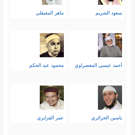
سعود الشريم
ماهر المعيقلي
أحمد عيسي المعصراوي
محمود عبد الحكم
ياسين الجزائري
عمر القزابري