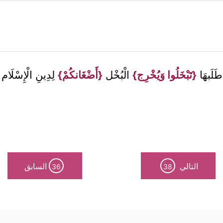
طَلَبهَا
{تَبْخَلُوا وَيُخْرِج}
الْبُخْل
{أَضْغَانكُمْ}
لِدِينِ الْإِسْلَام
التالي
السابق
36
38