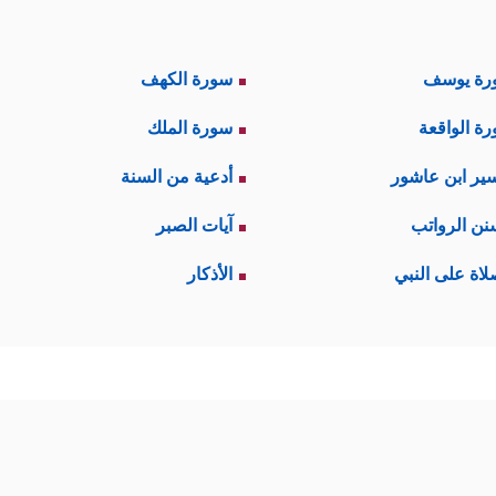
رة يوسف
سورة الكهف
ة الواقعة
سورة الملك
ير ابن عاشور
أدعية من السنة
نن الرواتب
آيات الصبر
لاة على النبي
الأذكار