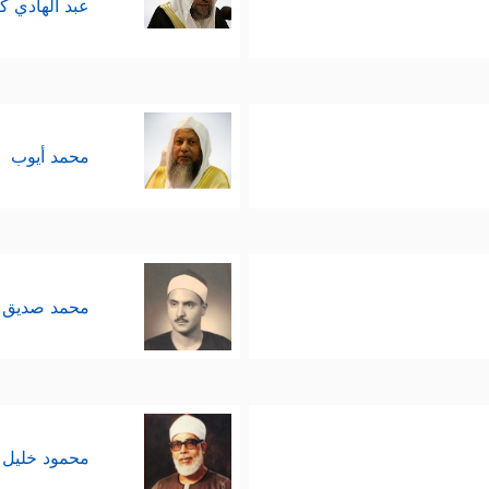
عبد الهادي ك
محمد أيوب
محمد صديق 
محمود خليل 