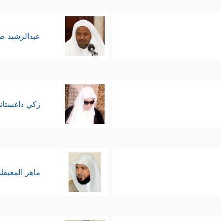
عبدالرشيد 
زكي داغستان
ماهر المعيقل