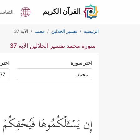
القرآن الكريم
التفاسي
الرئيسية
تفسير الجلالين
محمد
الآية 37
سورة محمد تفسير الجلالين الآية 37
اختر سورة
اختر 
إِن یَسۡـَٔلۡكُمُوهَا فَیُحۡفِكُمۡ ت