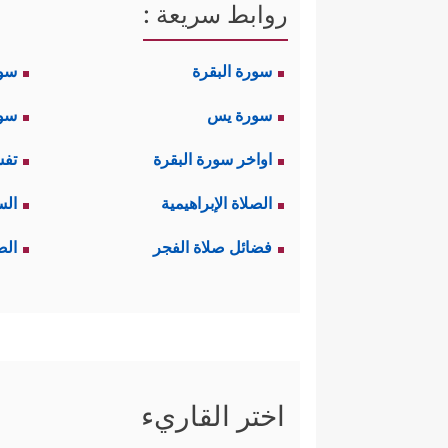
روابط سريعة :
سورة البقرة
سو
سورة يس
سور
اواخر سورة البقرة
تفس
الصلاة الإبراهيمية
الس
فضائل صلاة الفجر
الص
اختر القاريء