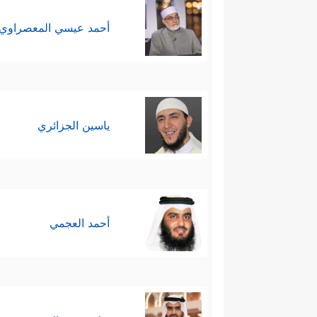
أحمد عيسي المعصراوي
ياسين الجزائري
أحمد العجمي