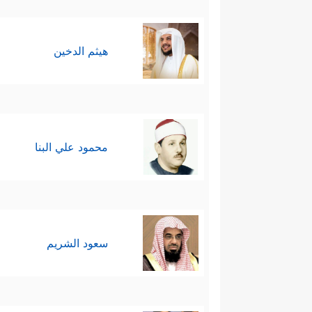
هيثم الدخين
محمود علي البنا
سعود الشريم