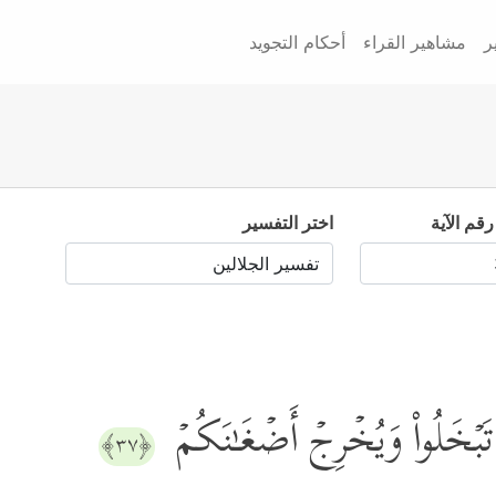
ر
مشاهير القراء
أحكام التجويد
رقم الآية
اختر التفسير
َبۡخَلُواْ وَیُخۡرِجۡ أَضۡغَـٰنَكُمۡ
﴿٣٧﴾