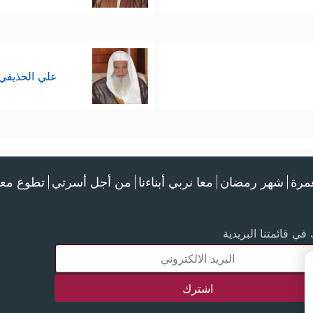
علي الحذيفي
عمرة
شهر رمضان
معا نربي أبناءنا
من أجل أسرتي
تطوع معن
في قائمتنا البريدية