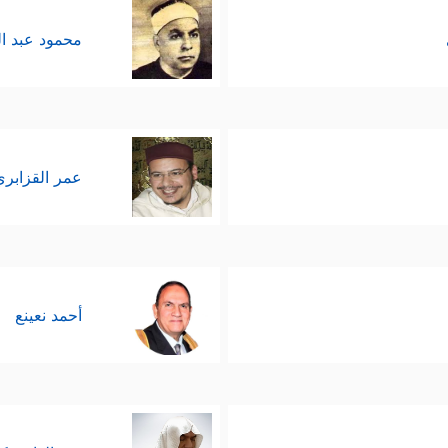
محمود عبد ا
عمر القزابري
أحمد نعينع