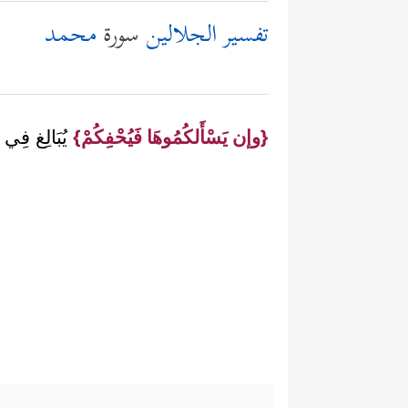
تفسير الجلالين
سورة
محمد
{وإن يَسْأَلكُمُوهَا فَيُحْفِكُمْ}
يُبَالِغ فِي 