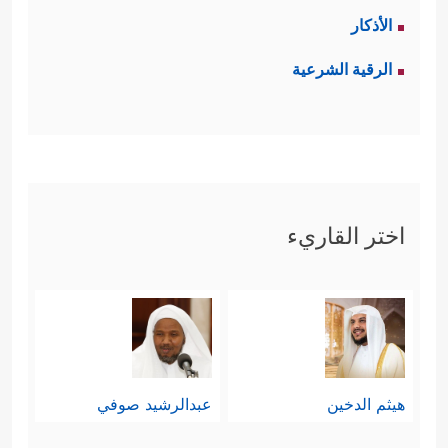
الأذكار
الرقية الشرعية
اختر القاريء
هيثم الدخين
عبدالرشيد صوفي