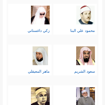
محمود علي البنا
زكي داغستاني
سعود الشريم
ماهر المعيقلي