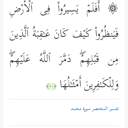
۞ أَفَلَمۡ یَسِیرُواْ فِی ٱلۡأَرۡضِ
فَیَنظُرُواْ كَیۡفَ كَانَ عَـٰقِبَةُ ٱلَّذِینَ
مِن قَبۡلِهِمۡۖ دَمَّرَ ٱللَّهُ عَلَیۡهِمۡۖ
وَلِلۡكَـٰفِرِینَ أَمۡثَـٰلُهَا
﴿١٠﴾
تفسير المختصر
سورة
محمد