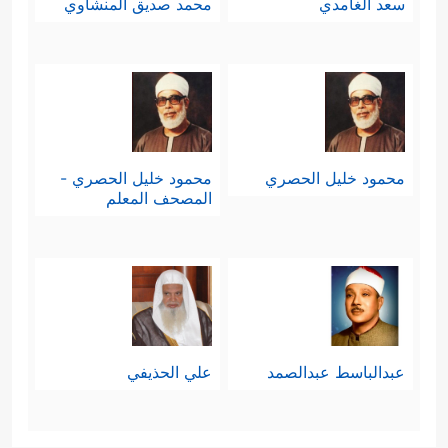
سعد الغامدي
محمد صديق المنشاوي
محمود خليل الحصري
محمود خليل الحصري -
المصحف المعلم
عبدالباسط عبدالصمد
علي الحذيفي