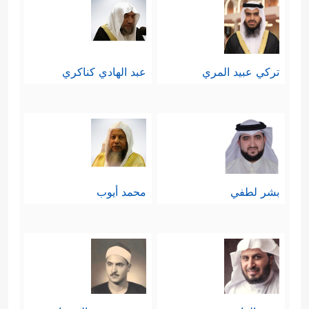
تركي عبيد المري
عبد الهادي كناكري
بشر لطفي
محمد أيوب