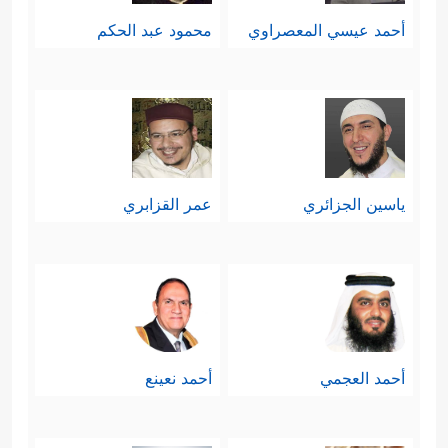
أحمد عيسي المعصراوي
محمود عبد الحكم
ياسين الجزائري
عمر القزابري
أحمد العجمي
أحمد نعينع