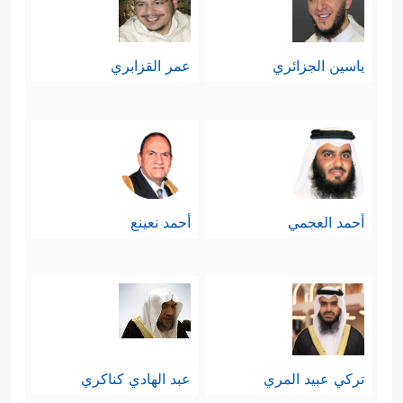
ياسين الجزائري
عمر القزابري
أحمد العجمي
أحمد نعينع
تركي عبيد المري
عبد الهادي كناكري