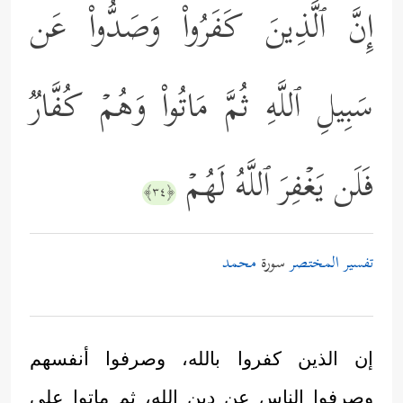
إِنَّ ٱلَّذِینَ كَفَرُواْ وَصَدُّواْ عَن
سَبِیلِ ٱللَّهِ ثُمَّ مَاتُواْ وَهُمۡ كُفَّارࣱ
فَلَن یَغۡفِرَ ٱللَّهُ لَهُمۡ
﴿٣٤﴾
تفسير المختصر
سورة
محمد
إن الذين كفروا بالله، وصرفوا أنفسهم
وصرفوا الناس عن دين الله، ثم ماتوا على