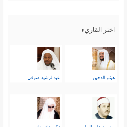
اختر القاريء
هيثم الدخين
عبدالرشيد صوفي
محمود علي البنا
زكي داغستاني