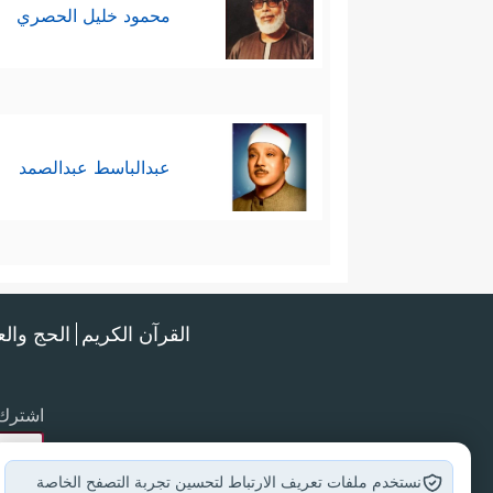
محمود خليل الحصري
عبدالباسط عبدالصمد
القرآن الكريم
الحج وال
اشترك 
نستخدم ملفات تعريف الارتباط لتحسين تجربة التصفح الخاصة