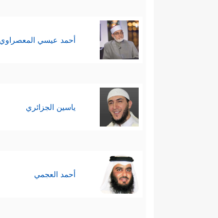
أحمد عيسي المعصراوي
ياسين الجزائري
أحمد العجمي