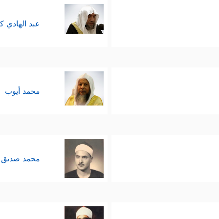
عبد الهادي ك
محمد أيوب
محمد صديق 