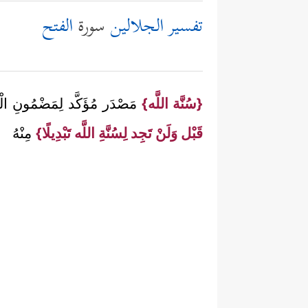
تفسير الجلالين
سورة
الفتح
{سُنَّة اللَّه}
مَصْدَر مُؤَكَّد لِمَضْمُونِ الْجُ
قَبْل وَلَنْ تَجِد لِسُنَّةِ اللَّه تَبْدِيلًا}
مِنْهُ