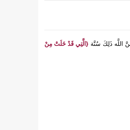
َّ اللَّه ذَلِكَ سُنَّة
{الَّتِي قَدْ خَلَتْ مِنْ