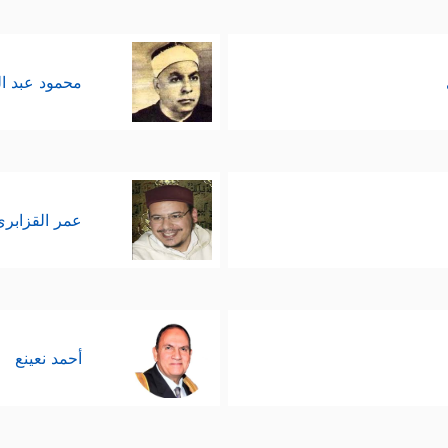
محمود عبد ا
عمر القزابري
أحمد نعينع