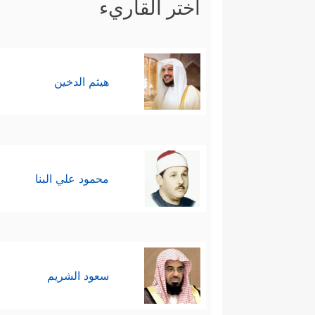
اختر القاريء
هيثم الدخين
محمود علي البنا
سعود الشريم