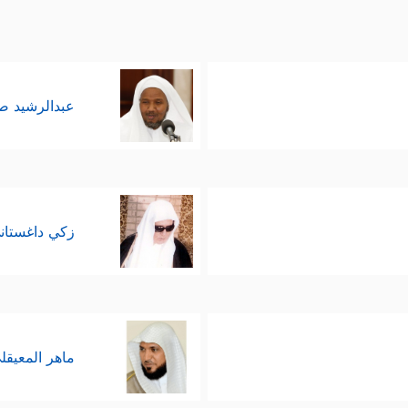
عبدالرشيد 
زكي داغستان
ماهر المعيقل