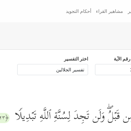
ر
مشاهير القراء
أحكام التجويد
رقم الآية
اختر التفسير
ن قَبۡلُۖ وَلَن تَجِدَ لِسُنَّةِ ٱللَّهِ تَبۡدِیلࣰا
﴿٢٣﴾