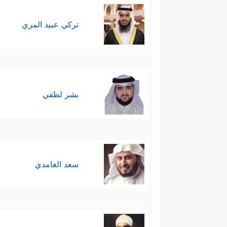
تركي عبيد المري
بشر لطفي
سعد الغامدي