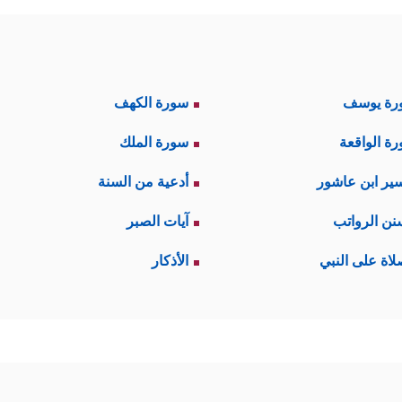
رة يوسف
سورة الكهف
ة الواقعة
سورة الملك
ير ابن عاشور
أدعية من السنة
نن الرواتب
آيات الصبر
لاة على النبي
الأذكار