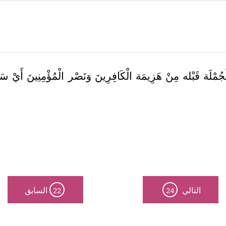
مْلَة قَبْله مِنْ هَزِيمَة الْكَافِرِينَ وَنَصْر الْمُؤْمِنِينَ أَيْ سَن
التالي
السابق
22
24