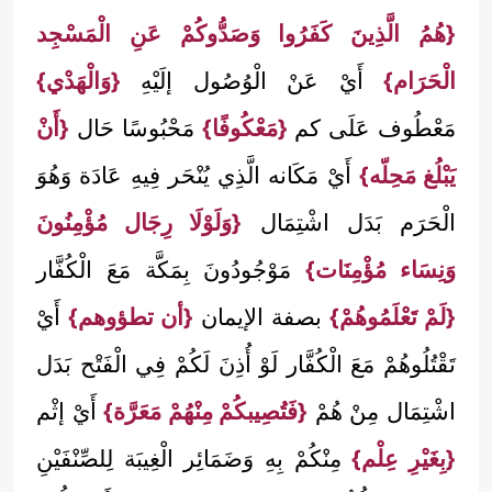
{هُمُ الَّذِينَ كَفَرُوا وَصَدُّوكُمْ عَنِ الْمَسْجِد
الْحَرَام}
أَيْ عَنْ الْوُصُول إلَيْهِ
{وَالْهَدْي}
مَعْطُوف عَلَى كم
{مَعْكُوفًا}
مَحْبُوسًا حَال
{أَنْ
يَبْلُغ مَحِلّه}
أَيْ مَكَانه الَّذِي يُنْحَر فِيهِ عَادَة وَهُوَ
الْحَرَم بَدَل اشْتِمَال
{وَلَوْلَا رِجَال مُؤْمِنُونَ
وَنِسَاء مُؤْمِنَات}
مَوْجُودُونَ بِمَكَّة مَعَ الْكُفَّار
{لَمْ تَعْلَمُوهُمْ}
بصفة الإيمان
{أن تطؤوهم}
أَيْ
تَقْتُلُوهُمْ مَعَ الْكُفَّار لَوْ أُذِنَ لَكُمْ فِي الْفَتْح بَدَل
اشْتِمَال مِنْ هُمْ
{فَتُصِيبكُمْ مِنْهُمْ مَعَرَّة}
أَيْ إثْم
{بِغَيْرِ عِلْم}
مِنْكُمْ بِهِ وَضَمَائِر الْغِيبَة لِلصِّنْفَيْنِ