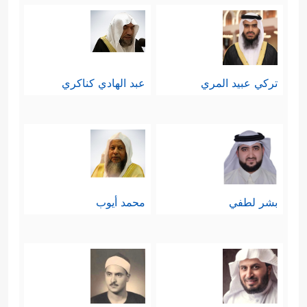
تركي عبيد المري
عبد الهادي كناكري
بشر لطفي
محمد أيوب