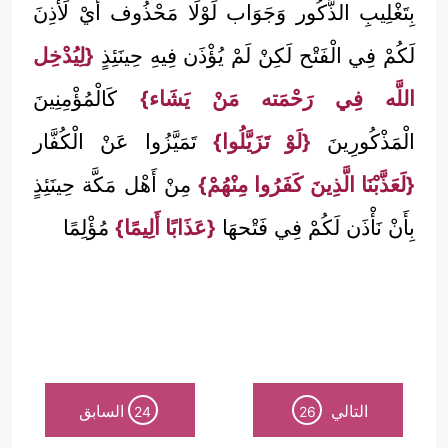
بِتَغْلِيبِ الذُّكُور وَجَوَاب لَوْلَا مَحْذُوف أَيْ لَأُذِنَ
لَكُمْ فِي الْفَتْح لَكِنْ لَمْ يُؤْذَن فِيهِ حِينَئِذٍ
{لِيُدْخِل
اللَّه فِي رَحْمَته مَنْ يَشَاء}
كَالْمُؤْمِنِينَ
الْمَذْكُورِينَ
{لَوْ تَزَيَّلُوا}
تَمَيَّزُوا عَنْ الْكُفَّار
{لَعَذَّبْنَا الَّذِينَ كَفَرُوا مِنْهُمْ}
مِنْ أَهْل مَكَّة حِينَئِذٍ
بِأَنْ نَأْذَن لَكُمْ فِي فَتْحهَا
{عَذَابًا أَلِيمًا}
مُؤْلِمًا
التالي
السابق
24
26