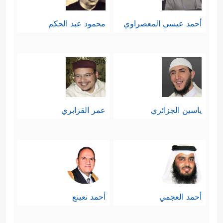
أحمد عيسي المعصراوي
محمود عبد الحكم
ياسين الجزائري
عمر القزابري
أحمد العجمي
أحمد نعينع