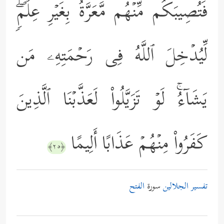
فَتُصِیبَكُم مِّنۡهُم مَّعَرَّةُۢ بِغَیۡرِ عِلۡمࣲۖ
لِّیُدۡخِلَ ٱللَّهُ فِی رَحۡمَتِهِۦ مَن
یَشَاۤءُۚ لَوۡ تَزَیَّلُواْ لَعَذَّبۡنَا ٱلَّذِینَ
كَفَرُواْ مِنۡهُمۡ عَذَابًا أَلِیمًا
﴿٢٥﴾
تفسير الجلالين
سورة
الفتح