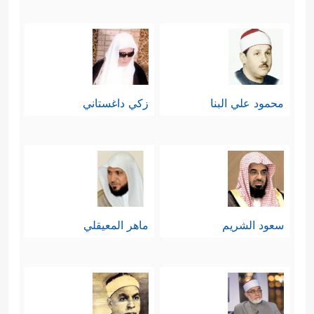
محمود علي البنا
زكي داغستاني
سعود الشريم
ماهر المعيقلي