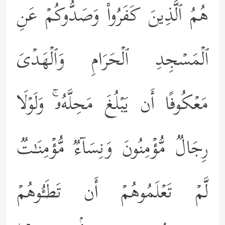
هُمُ ٱلَّذِینَ كَفَرُواْ وَصَدُّوكُمۡ عَنِ
ٱلۡمَسۡجِدِ ٱلۡحَرَامِ وَٱلۡهَدۡیَ
مَعۡكُوفًا أَن یَبۡلُغَ مَحِلَّهُۥۚ وَلَوۡلَا
رِجَالࣱ مُّؤۡمِنُونَ وَنِسَاۤءࣱ مُّؤۡمِنَـٰتࣱ
لَّمۡ تَعۡلَمُوهُمۡ أَن تَطَـُٔوهُمۡ