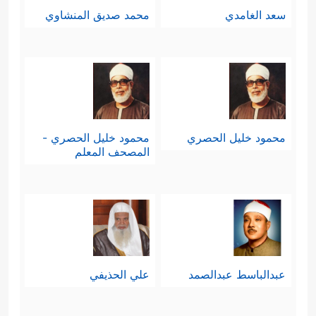
سعد الغامدي
محمد صديق المنشاوي
محمود خليل الحصري
محمود خليل الحصري -
المصحف المعلم
عبدالباسط عبدالصمد
علي الحذيفي