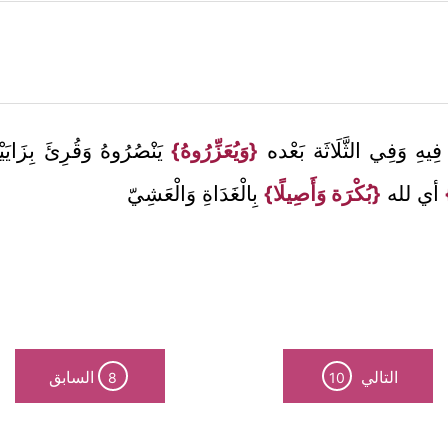
اء فِيهِ وَفِي الثَّلَاثَة بَعْده
{وَيُعَزِّرُوهُ}
يَنْصُرُوهُ وَقُرِئَ بِزَاي
أي لله
{بُكْرَة وَأَصِيلًا}
بِالْغَدَاةِ وَالْعَشِيّ
التالي
السابق
8
10