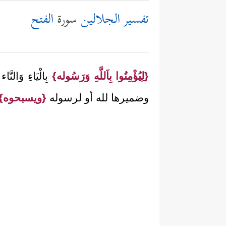
تفسير الجلالين
سورة
الفتح
{لِيُؤْمِنُوا بِاَللَّهِ وَرَسُوله}
بِالْيَاءِ وَالتَّ
وضميرها لله أو لرسوله
{ويسبحوه}