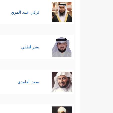
تركي عبيد المري
بشر لطفي
سعد الغامدي