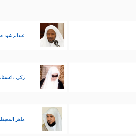
عبدالرشيد 
زكي داغستان
ماهر المعيقل