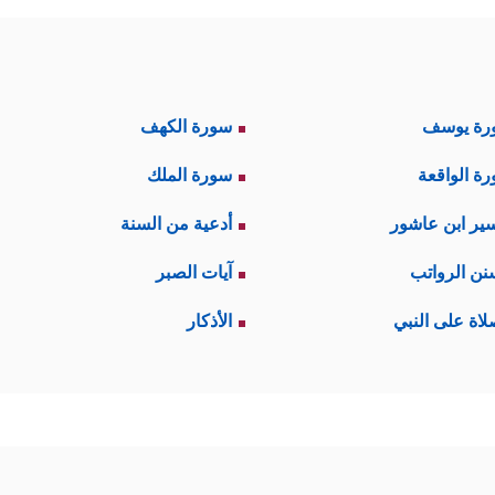
رة يوسف
سورة الكهف
ة الواقعة
سورة الملك
ير ابن عاشور
أدعية من السنة
نن الرواتب
آيات الصبر
لاة على النبي
الأذكار