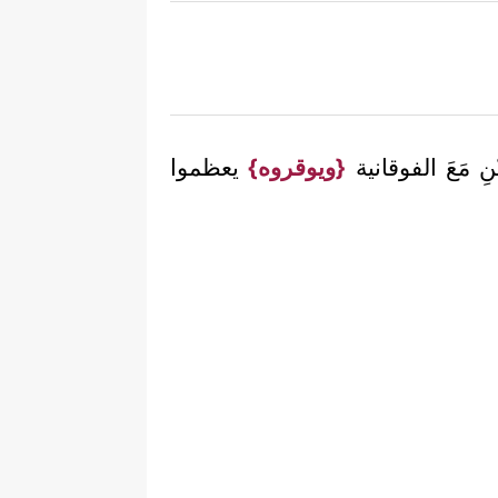
َيْنِ مَعَ الفوقانية
{ويوقروه}
يعظموا