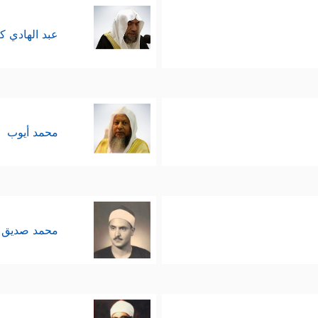
عبد الهادي ك
محمد أيوب
محمد صديق 