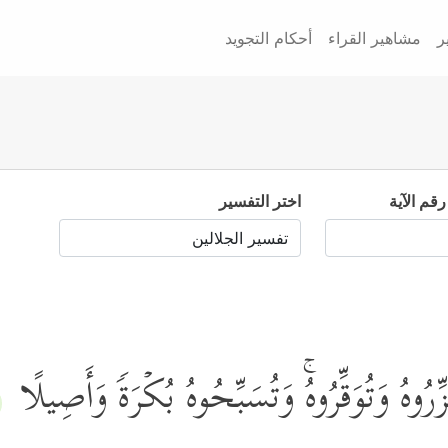
ر
مشاهير القراء
أحكام التجويد
رقم الآية
اختر التفسير
عَزِّرُوهُ وَتُوَقِّرُوهُۚ وَتُسَبِّحُوهُ بُكۡرَةࣰ وَأَصِیلًا
﴾