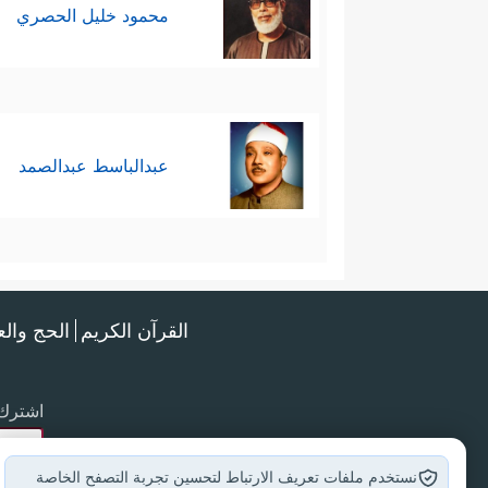
محمود خليل الحصري
عبدالباسط عبدالصمد
القرآن الكريم
الحج وال
اشترك 
نستخدم ملفات تعريف الارتباط لتحسين تجربة التصفح الخاصة