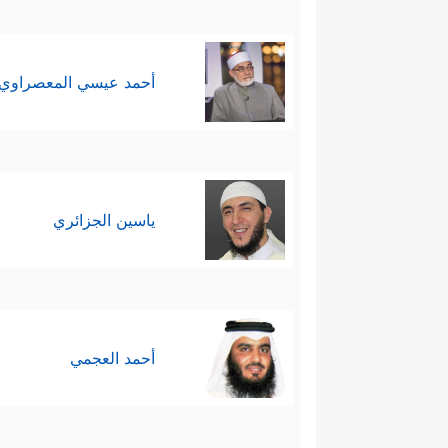
أحمد عيسي المعصراوي
ياسين الجزائري
أحمد العجمي