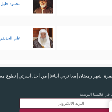
محمود خليل 
علي الحذيفي
عمرة
شهر رمضان
معا نربي أبناءنا
من أجل أسرتي
تطوع معن
في قائمتنا البريدية