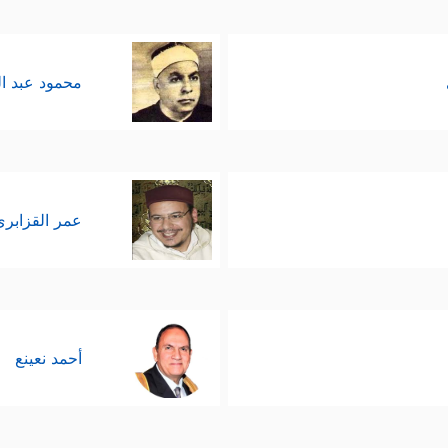
محمود عبد ا
عمر القزابري
أحمد نعينع