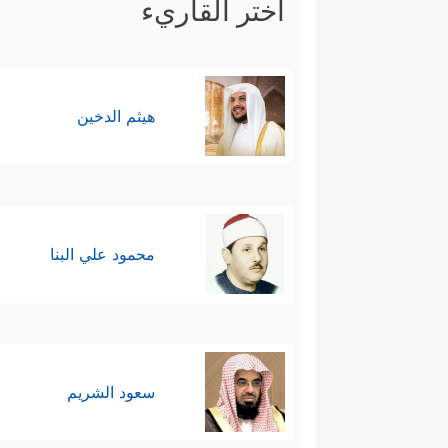
اختر القاريء
هيثم الدخين
محمود علي البنا
سعود الشريم