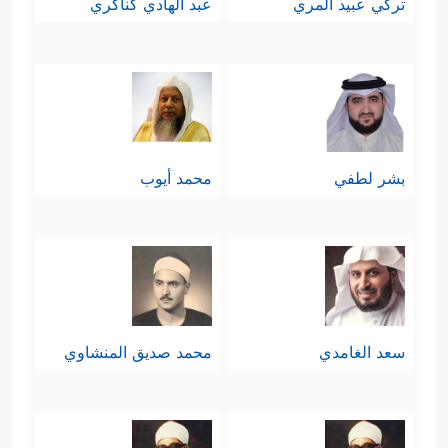
تركي عبيد المري
عبد الهادي كناكري
بشر لطفي
محمد أيوب
سعد الغامدي
محمد صديق المنشاوي