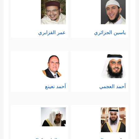
ياسين الجزائري
عمر القزابري
أحمد العجمي
أحمد نعينع