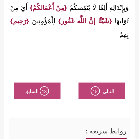
وَبِإِبْدَالِهِ أَلِفًا لَا يُنْقِصكُمْ
{مِنْ أَعْمَالكُمْ}
أَيْ مِنْ
ثَوَابهَا
{شَيْئًا إنَّ اللَّه غَفُور}
لِلْمُؤْمِنِينَ
{رَحِيم}
بِهِمْ
التالي
السابق
13
15
روابط سريعة :