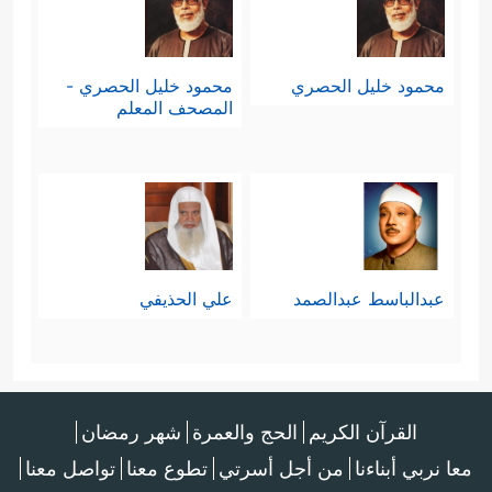
محمود خليل الحصري
محمود خليل الحصري -
المصحف المعلم
عبدالباسط عبدالصمد
علي الحذيفي
القرآن الكريم
الحج والعمرة
شهر رمضان
معا نربي أبناءنا
من أجل أسرتي
تطوع معنا
تواصل معنا