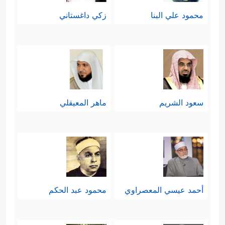
محمود علي البنا
زكي داغستاني
سعود الشريم
ماهر المعيقلي
أحمد عيسي المعصراوي
محمود عبد الحكم