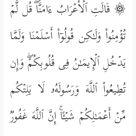
۞ قَالَتِ ٱلۡأَعۡرَابُ ءَامَنَّاۖ قُل لَّمۡ
تُؤۡمِنُواْ وَلَـٰكِن قُولُوۤاْ أَسۡلَمۡنَا وَلَمَّا
یَدۡخُلِ ٱلۡإِیمَـٰنُ فِی قُلُوبِكُمۡۖ وَإِن
تُطِیعُواْ ٱللَّهَ وَرَسُولَهُۥ لَا یَلِتۡكُم
مِّنۡ أَعۡمَـٰلِكُمۡ شَیۡـًٔاۚ إِنَّ ٱللَّهَ غَفُورࣱ