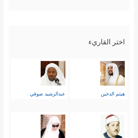
اختر القاريء
هيثم الدخين
عبدالرشيد صوفي