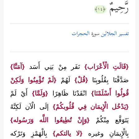
رَّحِیمٌ
﴿١٤﴾
تفسير الجلالين
سورة
الحجرات
{قَالَتِ الْأَعْرَاب}
نَفَر مِنْ بَنِي أَسَد
{آمَنَّا}
صَدَّقْنَا بِقُلُوبِنَا
{قُلْ}
لَهُمْ
{لَمْ تُؤْمِنُوا وَلَكِنْ
قُولُوا أَسْلَمْنَا}
انْقَدْنَا ظَاهِرًا
{وَلَمَّا}
أَيْ لَمْ
{يَدْخُل الْإِيمَان فِي قُلُوبكُمْ}
إلَى الْآن لَكِنَّهُ
يَتَوَقَّع مِنْكُمْ
{وَإِنْ تُطِيعُوا اللَّه وَرَسُوله}
بِالْإِيمَانِ وغيره
{لا يالتكم}
بِالْهَمْزِ وَتَرْكه