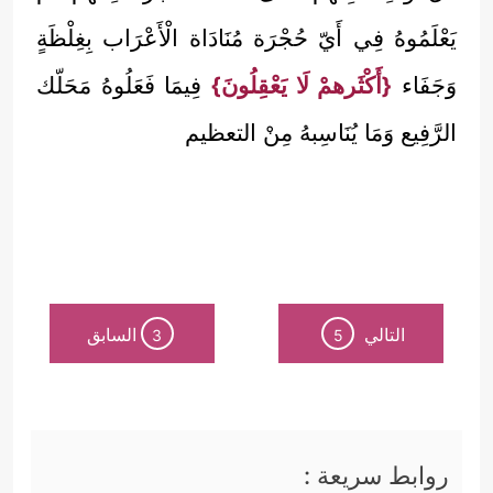
يَعْلَمُوهُ فِي أَيّ حُجْرَة مُنَادَاة الْأَعْرَاب بِغِلْظَةٍ
وَجَفَاء
{أَكْثَرهمْ لَا يَعْقِلُونَ}
فِيمَا فَعَلُوهُ مَحَلّك
الرَّفِيع وَمَا يُنَاسِبهُ مِنْ التعظيم
التالي
السابق
3
5
روابط سريعة :