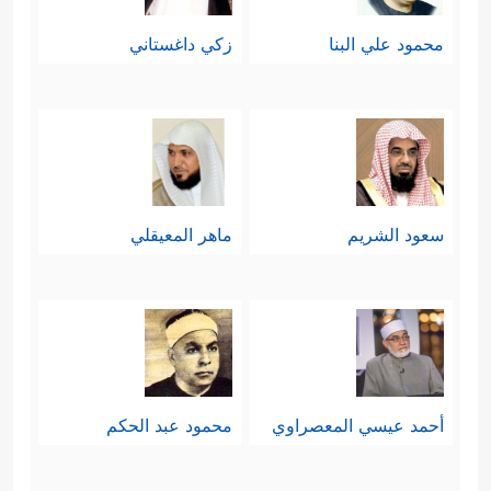
محمود علي البنا
زكي داغستاني
سعود الشريم
ماهر المعيقلي
أحمد عيسي المعصراوي
محمود عبد الحكم