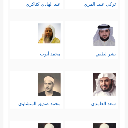
تركي عبيد المري
عبد الهادي كناكري
بشر لطفي
محمد أيوب
سعد الغامدي
محمد صديق المنشاوي