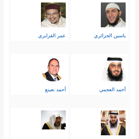
ياسين الجزائري
عمر القزابري
أحمد العجمي
أحمد نعينع