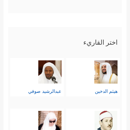
اختر القاريء
هيثم الدخين
عبدالرشيد صوفي