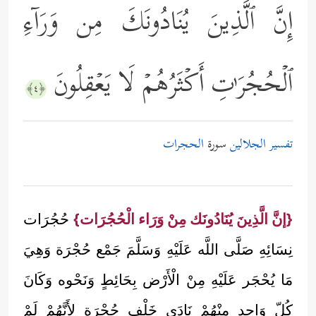
إِنَّ ٱلَّذِینَ یُنَادُونَكَ مِن وَرَاۤءِ
ٱلۡحُجُرَ ٰ⁠تِ أَكۡثَرُهُمۡ لَا یَعۡقِلُونَ
﴿٤﴾
تفسير الجلالين
سورة
الحجرات
{إنَّ الَّذِينَ يُنَادُونَك مِنْ وَرَاء الْحُجُرَات}
حُجُرَات
نِسَائِهِ صَلَّى اللَّه عَلَيْهِ وَسَلَّمَ جَمْع حُجْرَة وَهِيَ
مَا يُحْجَر عَلَيْهِ مِنْ الْأَرْض بِحَائِطٍ وَنَحْوه وَكَانَ
كُلّ وَاحِد مِنْهُمْ نَادَى خَلْف حُجْرَة لِأَنَّهُمْ لَمْ